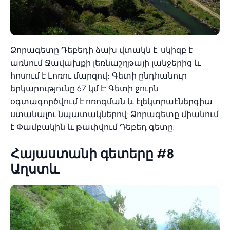
Ձորագետը Դեբեդի ձախ վտակն է, սկիզբ է
առնում Ջավախքի լեռնաշղթայի լանջերից և
հոսում է Լոռու մարզով։ Գետի ընդհանուր
երկարությունը 67 կմ է: Գետի ջուրն
օգտագործվում է ոռոգման և էլեկտրաէներգիա
ստանալու նպատակներով: Ձորագետը միանում
է Փամբակին և թափվում Դեբեդ գետը:
Հայաստանի գետերը #8
Աղստև