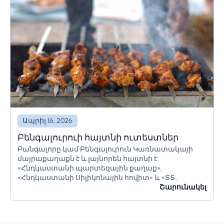
Ապրիլ 16, 2026
Բենգալուրուի հայտնի ուտեստներ
Բանգալորը կամ Բենգալուրուն Կառնատակայի
մայրաքաղաքն է և լայնորեն հայտնի է
«Հնդկաստանի պարտեզային քաղաք»,
«Հնդկաստանի Սիլիկոնային հովիտ» և «ՏՏ
կենտրոն» անուններով։ Այն ունի հսկայական
Շարունակել
ռեսուրսներ և իր բնակիչներին առաջարկում է շատ
բան։ Բանգալորը հայտնի է իր գեղեցիկ...