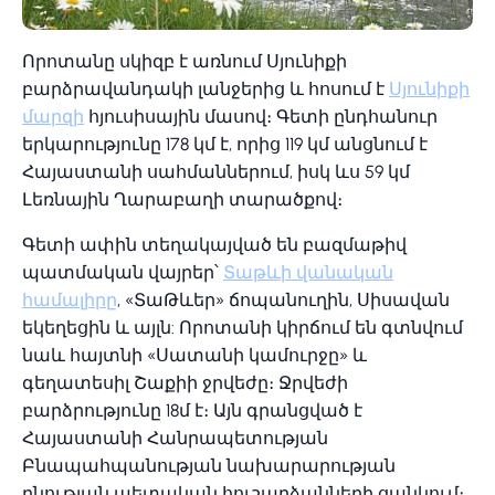
Որոտանը սկիզբ է առնում Սյունիքի
բարձրավանդակի լանջերից և հոսում է
Սյունիքի
մարզի
հյուսիսային մասով։ Գետի ընդհանուր
երկարությունը 178 կմ է, որից 119 կմ անցնում է
Հայաստանի սահմաններում, իսկ ևս 59 կմ
Լեռնային Ղարաբաղի տարածքով։
Գետի ափին տեղակայված են բազմաթիվ
պատմական վայրեր՝
Տաթևի վանական
համալիրը
, «ՏաԹևեր» ճոպանուղին, Սիսավան
եկեղեցին և այլն: Որոտանի կիրճում են գտնվում
նաև հայտնի «Սատանի կամուրջը» և
գեղատեսիլ Շաքիի ջրվեժը։ Ջրվեժի
բարձրությունը 18մ է։ Այն գրանցված է
Հայաստանի Հանրապետության
Բնապահպանության նախարարության
բնության պետական հուշարձանների ցանկում։