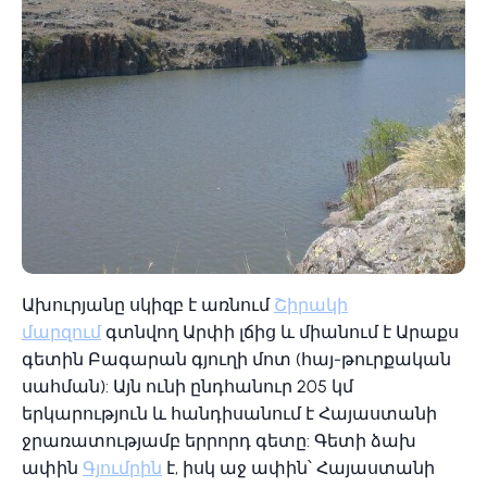
Ախուրյանը սկիզբ է առնում
Շիրակի
մարզում
գտնվող Արփի լճից և միանում է Արաքս
գետին Բագարան գյուղի մոտ (հայ-թուրքական
սահման): Այն ունի ընդհանուր 205 կմ
երկարություն և հանդիսանում է Հայաստանի
ջրառատությամբ երրորդ գետը: Գետի ձախ
ափին
Գյումրին
է, իսկ աջ ափին՝ Հայաստանի