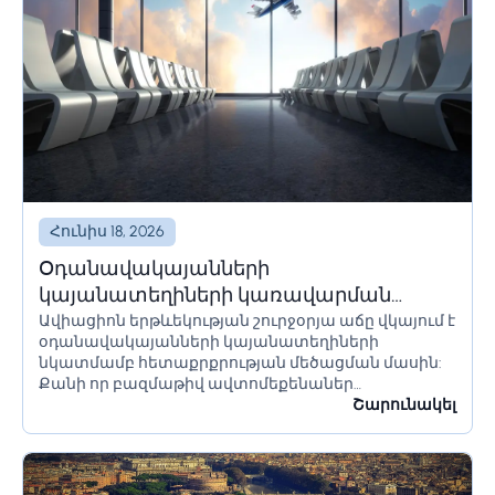
Հունիս 18, 2026
Օդանավակայանների
կայանատեղիների կառավարման
Ավիացիոն երթևեկության շուրջօրյա աճը վկայում է
լուծումներ և համակարգեր
օդանավակայանների կայանատեղիների
նկատմամբ հետաքրքրության մեծացման մասին:
Քանի որ բազմաթիվ ավտոմեքենաներ
օդանավակայանի տարածքում մնում են երկար
Շարունակել
ժամանակ՝ օրեր կամ նույնիսկ շաբաթներ,
հողատարածքի սահմանափակումները պետք է
ճիշտ հաշվարկվեն՝ անցանկալի հետևանքներից
խուսափելու համար:...