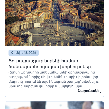
Հունիս 18, 2026
Յուրաքանչյուր նորեկի համար
ճանապարհորդական խորհուրդներ,
Հռոմը աշխարհի ամենահայտնի զբոսաշրջային
որոնք պետք է իմանա Հռոմ գնալուց
ուղղություններից մեկն է։ Ամեն տարի միլիոնավոր
առաջ
մարդիկ հոսում են այս հնագույն քաղաք՝ տեսնելու
նրա տեսարժան վայրերը և վայելելու նրա
մշակույթը։ Եթե մոտ ժամանակներս պլանավորում
Շարունակել
եք այցելել Հռոմ, կան մի քանի բաներ, որոնք...