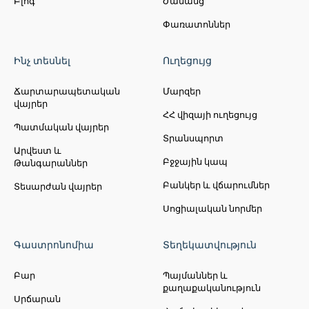
Բլոգ
Ժամանց
Փառատոններ
Ինչ տեսնել
Ուղեցույց
Ճարտարապետական
Մարզեր
վայրեր
ՀՀ վիզայի ուղեցույց
Պատմական վայրեր
Տրանսպորտ
Արվեստ և
Բջջային կապ
Թանգարաններ
Բանկեր և վճարումներ
Տեսարժան վայրեր
Սոցիալական նորմեր
Գաստրոնոմիա
Տեղեկատվություն
Բար
Պայմաններ և
քաղաքականություն
Սրճարան