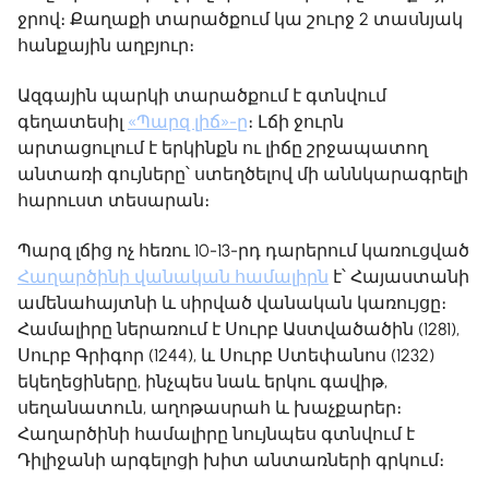
ջրով։ Քաղաքի տարածքում կա շուրջ 2 տասնյակ
հանքային աղբյուր։
Ազգային պարկի տարածքում է գտնվում
գեղատեսիլ
«Պարզ լիճ»-ը
։ Լճի ջուրն
արտացուլում է երկինքն ու լիճը շրջապատող
անտառի գույները՝ ստեղծելով մի աննկարագրելի
հարուստ տեսարան։
Պարզ լճից ոչ հեռու 10-13-րդ դարերում կառուցված
Հաղարծինի վանական համալիրն
է՝ Հայաստանի
ամենահայտնի և սիրված վանական կառույցը։
Համալիրը ներառում է Սուրբ Աստվածածին (1281),
Սուրբ Գրիգոր (1244), և Սուրբ Ստեփանոս (1232)
եկեղեցիները, ինչպես նաև երկու գավիթ,
սեղանատուն, աղոթասրահ և խաչքարեր։
Հաղարծինի համալիրը նույնպես գտնվում է
Դիլիջանի արգելոցի խիտ անտառների գրկում։