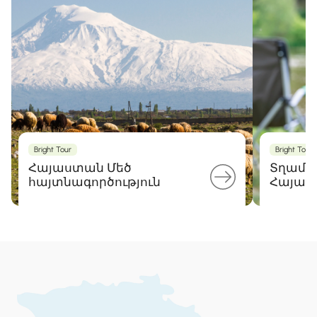
Bright Tour
Bright Tour
Հայաստան Մեծ
Տղամա
հայտնագործություն
Հայաս