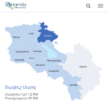
Լոռի
Տավուշ
Շիրակ
Կոտայք
Արագածոտն
Երևան
Արմավիր
Գեղարքունիք
Արարատ
Արցախ
Վայոց Ձոր
Սյունիք
Տավուշ Մարզ
Մակերես ( կմ² ):
2,704
Բնակչություն:
117,700