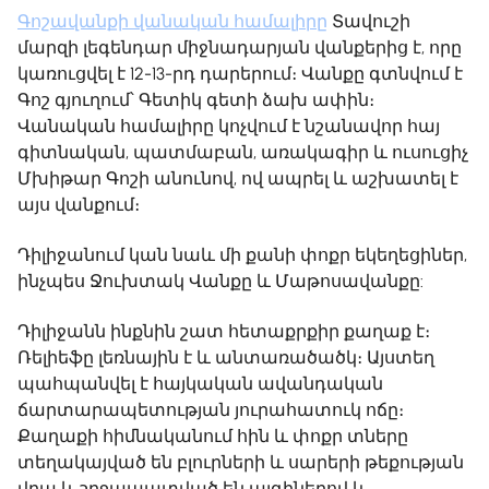
Գոշավանքի վանական համալիրը
Տավուշի
մարզի լեգենդար միջնադարյան վանքերից է, որը
կառուցվել է 12-13-րդ դարերում։ Վանքը գտնվում է
Գոշ գյուղում՝ Գետիկ գետի ձախ ափին։
Վանական համալիրը կոչվում է նշանավոր հայ
գիտնական, պատմաբան, առակագիր և ուսուցիչ
Մխիթար Գոշի անունով, ով ապրել և աշխատել է
այս վանքում։
Դիլիջանում կան նաև մի քանի փոքր եկեղեցիներ,
ինչպես Ջուխտակ Վանքը և Մաթոսավանքը:
Դիլիջանն ինքնին շատ հետաքրքիր քաղաք է։
Ռելիեֆը լեռնային է և անտառածածկ։ Այստեղ
պահպանվել է հայկական ավանդական
ճարտարապետության յուրահատուկ ոճը։
Քաղաքի հիմնականում հին և փոքր տները
տեղակայված են բլուրների և սարերի թեքության
վրա և շրջապատված են այգիներով և