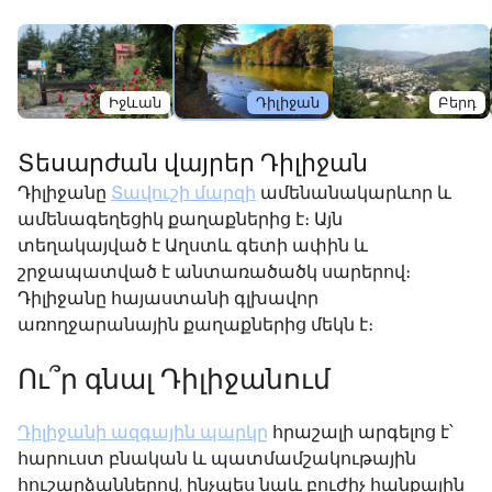
Իջևան
Դիլիջան
Բերդ
Տեսարժան վայրեր Դիլիջան
Դիլիջանը
Տավուշի մարզի
ամենանակարևոր և
ամենագեղեցիկ քաղաքներից է։ Այն
տեղակայված է Աղստև գետի ափին և
շրջապատված է անտառածածկ սարերով։
Դիլիջանը հայաստանի գլխավոր
առողջարանային քաղաքներից մեկն է։
Ու՞ր գնալ Դիլիջանում
Դիլիջանի ազգային պարկը
հրաշալի արգելոց է՝
հարուստ բնական և պատմամշակութային
հուշարձաններով, ինչպես նաև բուժիչ հանքային