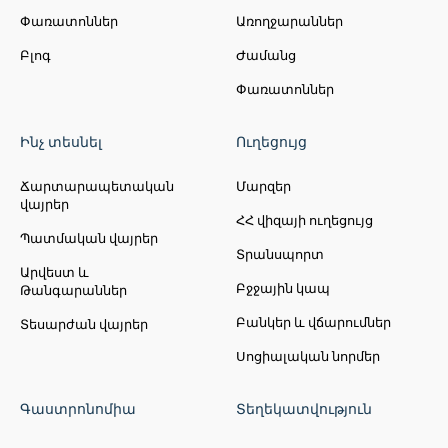
Փառատոններ
Առողջարաններ
Բլոգ
Ժամանց
Փառատոններ
Ինչ տեսնել
Ուղեցույց
Ճարտարապետական
Մարզեր
վայրեր
ՀՀ վիզայի ուղեցույց
Պատմական վայրեր
Տրանսպորտ
Արվեստ և
Բջջային կապ
Թանգարաններ
Բանկեր և վճարումներ
Տեսարժան վայրեր
Սոցիալական նորմեր
Գաստրոնոմիա
Տեղեկատվություն