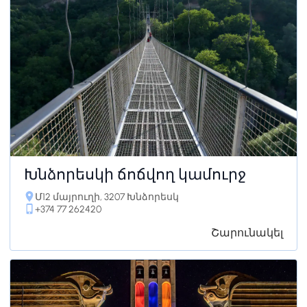
Խնձորեսկի ճոճվող կամուրջ
Մ12 մայրուղի, 3207 Խնձորեսկ
+374 77 262420
Շարունակել