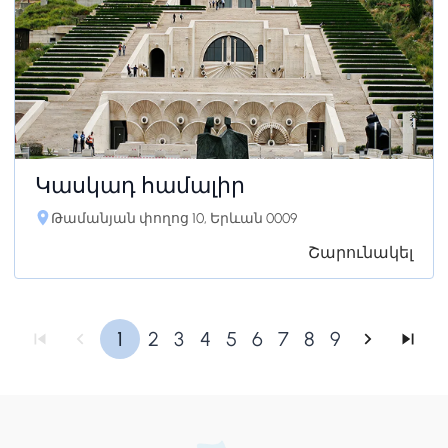
Կասկադ համալիր
Թամանյան փողոց 10, Երևան 0009
Շարունակել
1
2
3
4
5
6
7
8
9