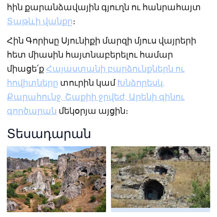
հին քարանձավային գյուղն ու հանրահայտ
Տաթևի վանքը
։
Հին Գորիսը Սյունիքի մարզի մյուս վայրերի
հետ միասին հայտնաբերելու համար
միացե՛ք
Հայաստանի բարձունքներն ու
հովիտները
տուրին կամ
Խնձորեսկ,
Քարահունջ, Շաքիի ջրվեժ, Արենի գինու
գործարան
մեկօրյա այցին։
Տեսադարան