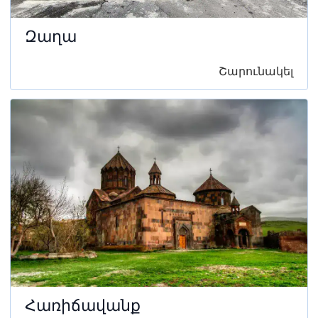
Զաղա
Շարունակել
Հառիճավանք