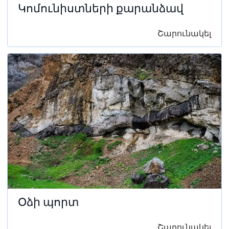
Կոմունիստների քարանձավ
Շարունակել
Օձի պորտ
Շարունակել