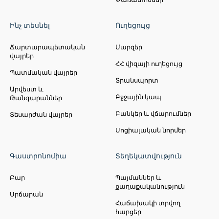
Ինչ տեսնել
Ուղեցույց
Ճարտարապետական
Մարզեր
վայրեր
ՀՀ վիզայի ուղեցույց
Պատմական վայրեր
Տրանսպորտ
Արվեստ և
Բջջային կապ
Թանգարաններ
Բանկեր և վճարումներ
Տեսարժան վայրեր
Սոցիալական նորմեր
Գաստրոնոմիա
Տեղեկատվություն
Բար
Պայմաններ և
քաղաքականություն
Սրճարան
Հաճախակի տրվող
հարցեր