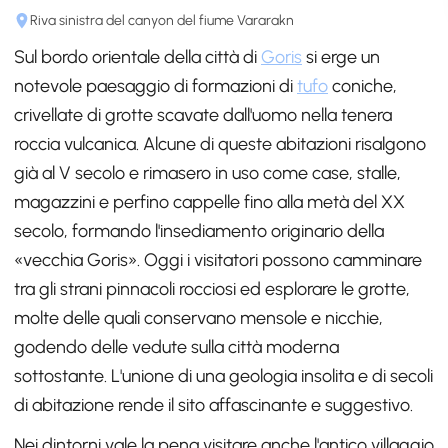
Riva sinistra del canyon del fiume Vararakn
Sul bordo orientale della città di
Goris
si erge un
notevole paesaggio di formazioni di
tufo
coniche,
crivellate di grotte scavate dall'uomo nella tenera
roccia vulcanica. Alcune di queste abitazioni risalgono
già al V secolo e rimasero in uso come case, stalle,
magazzini e perfino cappelle fino alla metà del XX
secolo, formando l'insediamento originario della
«vecchia Goris». Oggi i visitatori possono camminare
tra gli strani pinnacoli rocciosi ed esplorare le grotte,
molte delle quali conservano mensole e nicchie,
godendo delle vedute sulla città moderna
sottostante. L'unione di una geologia insolita e di secoli
di abitazione rende il sito affascinante e suggestivo.
Nei dintorni vale la pena visitare anche l'antico villaggio