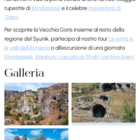
rupestre di
Khndzoresk
e il celebre
monastero di
Tatev
.
Per scoprire la Vecchia Goris insieme al resto della
regione del Syunik, partecipa al nostro tour
Le vette e
le valli dell'Armenia
o all'escursione di una giornata
Khndzoresk, Karahunj, cascata di Shaki, cantina Areni
.
Galleria