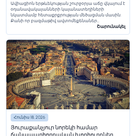
Ավիացիոն երթևեկության շուրջօրյա աճը վկայում է
լուծումներ և համակարգեր
օդանավակայանների կայանատեղիների
նկատմամբ հետաքրքրության մեծացման մասին:
Քանի որ բազմաթիվ ավտոմեքենաներ
օդանավակայանի տարածքում մնում են երկար
Շարունակել
ժամանակ՝ օրեր կամ նույնիսկ շաբաթներ,
հողատարածքի սահմանափակումները պետք է
ճիշտ հաշվարկվեն՝ անցանկալի հետևանքներից
խուսափելու համար:...
Հունիս 18, 2026
Յուրաքանչյուր նորեկի համար
ճանապարհորդական խորհուրդներ,