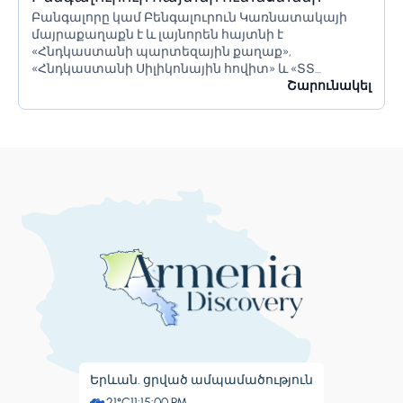
Բանգալորը կամ Բենգալուրուն Կառնատակայի
մայրաքաղաքն է և լայնորեն հայտնի է
«Հնդկաստանի պարտեզային քաղաք»,
«Հնդկաստանի Սիլիկոնային հովիտ» և «ՏՏ
կենտրոն» անուններով։ Այն ունի հսկայական
Շարունակել
ռեսուրսներ և իր բնակիչներին առաջարկում է շատ
բան։ Բանգալորը հայտնի է իր գեղեցիկ...
Երևան. ցրված ամպամածություն
21°C
11:15:01 PM