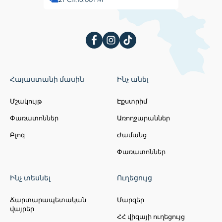
Հայաստանի մասին
Ինչ անել
Մշակույթ
Էքստրիմ
Փառատոններ
Առողջարաններ
Բլոգ
Ժամանց
Փառատոններ
Ինչ տեսնել
Ուղեցույց
Ճարտարապետական
Մարզեր
վայրեր
ՀՀ վիզայի ուղեցույց