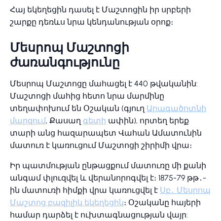
Հայ եկեղեցին դասել է Մաշտոցին իր սրբերի
շարքը դեռևս նրա կենդանության օրոք։
Մեսրոպ Մաշտոցի
ժառանգությունը
Մեսրոպ Մաշտոցը մահացել է 440 թվականին:
Մաշտոցի մահից հետո նրա մարմինը
տեղափոխում են Օշական (գյուղ
Արագածոտնի
մարզում
, Քասաղ
գետի
ափին), որտեղ երեք
տարի անց հազարապետ Վահան Ամատունին
մատուռ է կառուցում Մաշտոցի շիրիմի վրա։
Իր պատմության ընթացքում մատուռը մի քանի
անգամ փլուզվել և վերանորոգվել է։ 1875-79 թթ․-
ին մատուռի հիմքի վրա կառուցվել է
Սբ․ Մեսրոպ
Մաշտոց բազիլիկ եկեղեցին
։ Օշականը հայերի
համար դարձել է ուխտագնացության վայր: