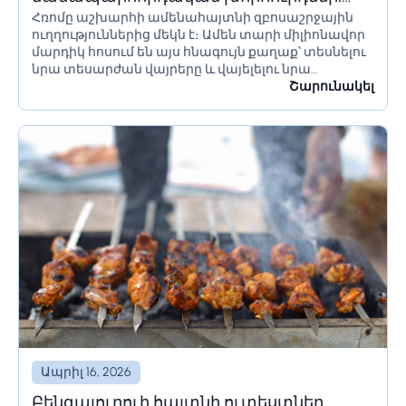
Հռոմը աշխարհի ամենահայտնի զբոսաշրջային
որոնք պետք է իմանա Հռոմ գնալուց
ուղղություններից մեկն է։ Ամեն տարի միլիոնավոր
առաջ
մարդիկ հոսում են այս հնագույն քաղաք՝ տեսնելու
նրա տեսարժան վայրերը և վայելելու նրա
մշակույթը։ Եթե մոտ ժամանակներս պլանավորում
Շարունակել
եք այցելել Հռոմ, կան մի քանի բաներ, որոնք...
Ապրիլ 16, 2026
Բենգալուրուի հայտնի ուտեստներ