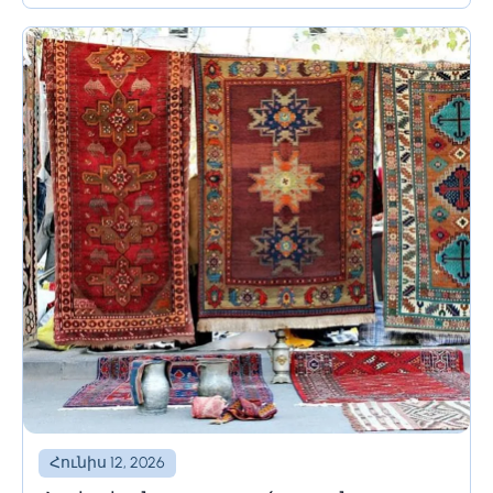
սնունդն է։ Հայկական ազգային ուտեստներ
Հայկական ուտեստները հայտնի են իրենց հատուկ
համային...
Հունիս 12, 2026