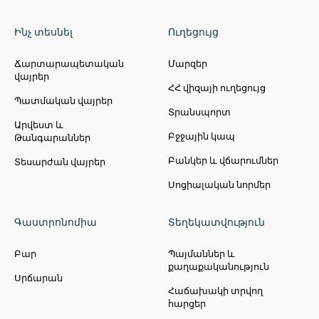
Ինչ տեսնել
Ուղեցույց
Ճարտարապետական
Մարզեր
վայրեր
ՀՀ վիզայի ուղեցույց
Պատմական վայրեր
Տրանսպորտ
Արվեստ և
Բջջային կապ
Թանգարաններ
Բանկեր և վճարումներ
Տեսարժան վայրեր
Սոցիալական նորմեր
Գաստրոնոմիա
Տեղեկատվություն
Բար
Պայմաններ և
քաղաքականություն
Սրճարան
Հաճախակի տրվող
հարցեր