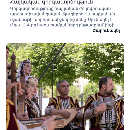
Հայկական գորգագործություն
Գորգագործությունը հայկական ժողովրդական
արվեստի ավանդական ճյուղերից է և հայկական
մշակույթի խորհրդանիշներից մեկը: Այն ծագել է
մ.թ.ա. 3-4-րդ հազարամյակների ընթացքում՝ ինչի
մասին վկայում են պեղումների ընթացքում
Շարունակել
հայտնաբերված աշխատանքային գործիքները,
սարքավորումները, գործվածքների և նյութերի
մնացորդները: Մշակույթի այս ճյուղը...