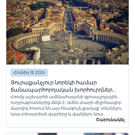
խուսափելու համար:...
Հունիս 18, 2026
Յուրաքանչյուր նորեկի համար
ճանապարհորդական խորհուրդներ,
Հռոմը աշխարհի ամենահայտնի զբոսաշրջային
որոնք պետք է իմանա Հռոմ գնալուց
ուղղություններից մեկն է։ Ամեն տարի միլիոնավոր
առաջ
մարդիկ հոսում են այս հնագույն քաղաք՝ տեսնելու
նրա տեսարժան վայրերը և վայելելու նրա
մշակույթը։ Եթե մոտ ժամանակներս պլանավորում
Շարունակել
եք այցելել Հռոմ, կան մի քանի բաներ, որոնք...