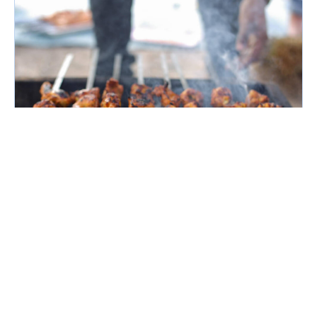
Ապրիլ 16, 2026
Բենգալուրուի հայտնի ուտեստներ
Բանգալորը կամ Բենգալուրուն Կառնատակայի
մայրաքաղաքն է և լայնորեն հայտնի է
«Հնդկաստանի պարտեզային քաղաք»,
«Հնդկաստանի Սիլիկոնային հովիտ» և «ՏՏ
կենտրոն» անուններով։ Այն ունի հսկայական
Շարունակել
ռեսուրսներ և իր բնակիչներին առաջարկում է շատ
բան։ Բանգալորը հայտնի է իր գեղեցիկ...