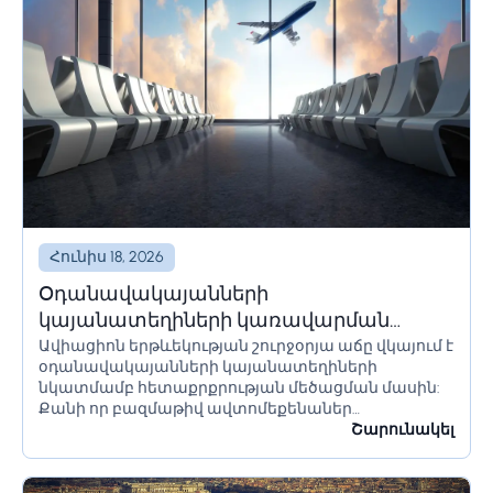
Հունիս 18, 2026
Օդանավակայանների
կայանատեղիների կառավարման
Ավիացիոն երթևեկության շուրջօրյա աճը վկայում է
լուծումներ և համակարգեր
օդանավակայանների կայանատեղիների
նկատմամբ հետաքրքրության մեծացման մասին:
Քանի որ բազմաթիվ ավտոմեքենաներ
օդանավակայանի տարածքում մնում են երկար
Շարունակել
ժամանակ՝ օրեր կամ նույնիսկ շաբաթներ,
հողատարածքի սահմանափակումները պետք է
ճիշտ հաշվարկվեն՝ անցանկալի հետևանքներից