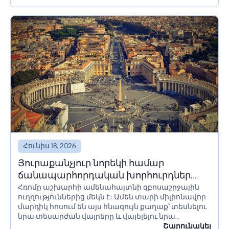
ժամանակ՝ օրեր կամ նույնիսկ շաբաթներ,
հողատարածքի սահմանափակումները պետք է
ճիշտ հաշվարկվեն՝ անցանկալի հետևանքներից
խուսափելու համար:...
Հունիս 18, 2026
Յուրաքանչյուր նորեկի համար
ճանապարհորդական խորհուրդներ,
Հռոմը աշխարհի ամենահայտնի զբոսաշրջային
որոնք պետք է իմանա Հռոմ գնալուց
ուղղություններից մեկն է։ Ամեն տարի միլիոնավոր
առաջ
մարդիկ հոսում են այս հնագույն քաղաք՝ տեսնելու
նրա տեսարժան վայրերը և վայելելու նրա
մշակույթը։ Եթե մոտ ժամանակներս պլանավորում
Շարունակել