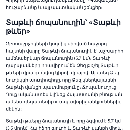
Գրիգոր Տաթևացու դամբարանը, «Գավազան»
հուշարձանը և այլ պատմական շենքեր։
Տաթևի ճոպանուղին՝ «Տաթևի
թևեր»
Զբոսաշրջիկների կողմից սիրված հաջորդ
հայտնի վայրը Տաթևի ճոպանուղին է՝ աշխարհի
ամենաերկար ճոպանուղին (5,7 կմ)։ Տաթևի
դարպասները հրավիրում են Ձեզ թռչել Տաթևի
թևերի վրա գտնվող կիրճի վրայով։ Այստեղ Ձեզ
կուղեկցի աուդիոգիդը, որը Ձեզ կներկայացնի
Տաթևի վանքի պատմությունը։ Ճոպանուղուց
Դուք ականատես կլինեք Հայաստանի բնության
ամենագեղատեսիլ ու տպավորիչ անկյուններից
մեկին։
Տաթևի թևերը ճոպանուղի է, որը ձգվում է 5,7 կմ
(3,5 մղոն)՝ Հալիձոր գյուղի և Տաթևի վանքի միջև։