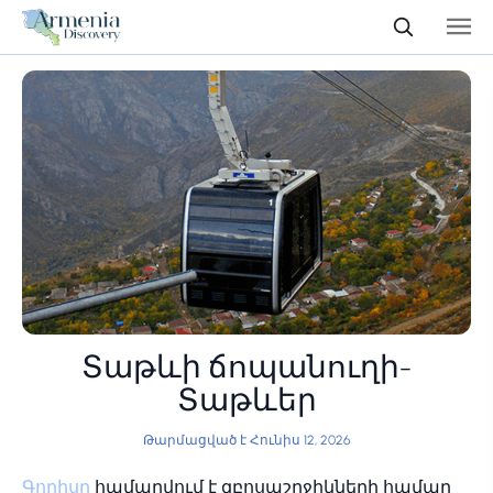
Տաթևի ճոպանուղի-
Տաթևեր
Թարմացված է Հունիս 12, 2026
Գորիսը
համարվում է զբոսաշրջիկների համար