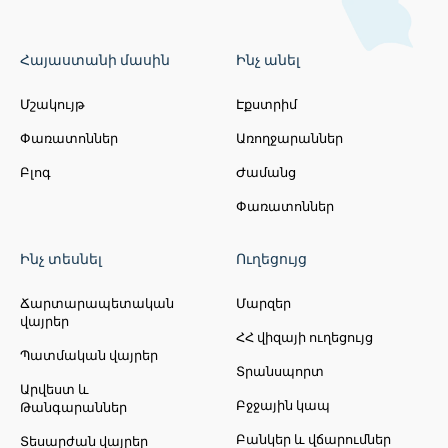
Հայաստանի մասին
Ինչ անել
Մշակույթ
Էքստրիմ
Փառատոններ
Առողջարաններ
Բլոգ
Ժամանց
Փառատոններ
Ինչ տեսնել
Ուղեցույց
Ճարտարապետական
Մարզեր
վայրեր
ՀՀ վիզայի ուղեցույց
Պատմական վայրեր
Տրանսպորտ
Արվեստ և
Բջջային կապ
Թանգարաններ
Բանկեր և վճարումներ
Տեսարժան վայրեր