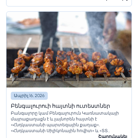
եք այցելել Հռոմ, կան մի քանի բաներ, որոնք...
Ապրիլ 16, 2026
Բենգալուրուի հայտնի ուտեստներ
Բանգալորը կամ Բենգալուրուն Կառնատակայի
մայրաքաղաքն է և լայնորեն հայտնի է
«Հնդկաստանի պարտեզային քաղաք»,
«Հնդկաստանի Սիլիկոնային հովիտ» և «ՏՏ
կենտրոն» անուններով։ Այն ունի հսկայական
Շարունակել