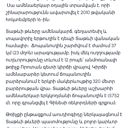
Սա ամենաերկար օդային տրամվայն է, որի
շինարարությունն ավարտվել է 2010 թվականի
հոկտեմբերի 16-ին։
Տաթևի թևերը ամենակարճ, գեղատեսիլ և
տպավորիչ երթուղին է դեպի Տաթևի վանական
համալիր։ Ճոպանուղին շարժվում է ժամում 37
կմ (23 մղոն) արագությամբ, իսկ մեկ ուղղությամբ
ուղևորությունը տևում է 12 րոպե՝ անմոռանալի
թռիչք Որոտան գետի կիրճի վրայով: Կիրճի
ամենաբարձր կետում ճոպանուղին
բարձրանում է երկրի մակերևույթից 320 մետր
բարձրության վրա։ Տաթևի թևերը աշխարհի
ամենաերկար երկկողմանի ճոպանուղին է (5752
մ), որը գրանցվել է Գինեսի ռեկորդների գրքում։
Թռիչքի ընթացքում աուդիոգիդը ներկայացնում է
Տաթևի թևերի պատմությունը և բոլոր կարևոր