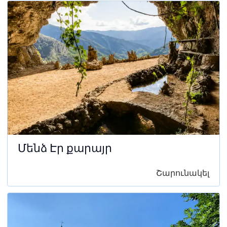
Մենձ Էր քարայր
Շարունակել