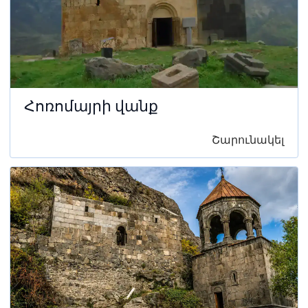
Հոռոմայրի վանք
Շարունակել