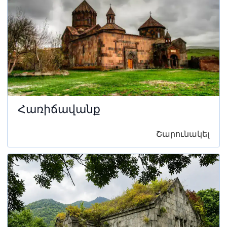
Հառիճավանք
Շարունակել