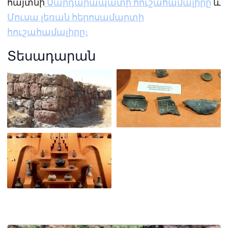
հայտնի
Սարդարապատի հուշահամալիրը
և
Մուսա լեռան հերոսամարտի
հուշահամալիրը։
Տեսադարան