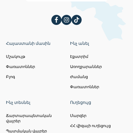
Հայաստանի մասին
Ինչ անել
Մշակույթ
Էքստրիմ
Փառատոններ
Առողջարաններ
Բլոգ
Ժամանց
Փառատոններ
Ինչ տեսնել
Ուղեցույց
Ճարտարապետական
Մարզեր
վայրեր
ՀՀ վիզայի ուղեցույց
Պատմական վայրեր