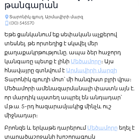
թանգարան
Տարոնիկ գյուղ, Արմավիրի մարզ
(010) 545570
Եթե ցանկանում եք սեփական աչքերով
տեսնել, թե որտեղից է սկսվել մեր
քաղաքակրթությունը, ապա ձեր հաջորդ
կանգառը պետք է լինի
Մեծամորը
։ Այս
հնավայրը գտնվում է
Արմավիրի մարզի
Տարոնիկ գյուղի մոտ՝ մի հանգիստ բլրի վրա։
Մեծամորի ամենազարմանալի փաստն այն է,
որ մարդիկ այստեղ ապրել են անդադար՝
մ.թ.ա. 5-րդ հազարամյակից մինչև ուշ
միջնադար։
Բրոնզե և երկաթե դարերում
Մեծամորը
եղել է
տարածաշրջանի խոշորագույն