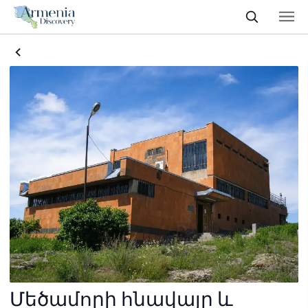
Մեծամորի հնավայր և