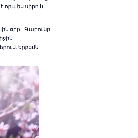
է որպես սիրո և
ին օրը։ Գարունը
իջին
րում, երբեմն