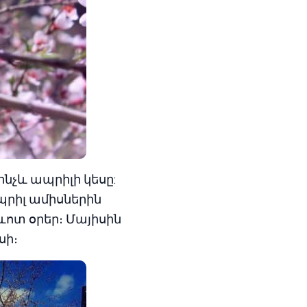
նչև ապրիլի կեսը:
րիլ ամիսներին
ևոտ օրեր։ Մայիսին
սի։