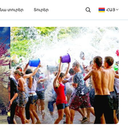
նա տուրեր
Տուրեր
ՀԱՅ