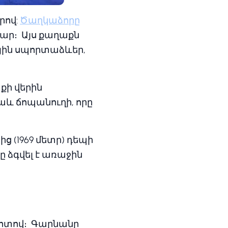
րով:
Ծաղկաձորը
մար։ Այս քաղաքն
ային սպորտաձևեր,
քի վերին
աև ճոպանուղի, որը
ից (1969 մետր) դեպի
րը ձգվել է առաջին
հոտով։ Գարնանը