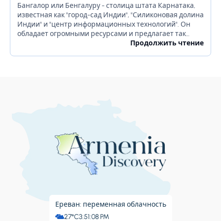
Бангалор или Бенгалуру - столица штата Карнатака,
известная как "город-сад Индии", "Силиконовая долина
Индии" и "центр информационных технологий". Он
обладает огромными ресурсами и предлагает так
много для своих жителей. Бангалор славится
Продолжить чтение
красивыми садами, ночной жизнью, религиозными...
Ереван: переменная облачность
27°C
3:51:09 PM