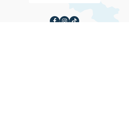
Об Армении
Чем заняться
Культура
Экстрим
Фестивали
Санатории
Блог
Отдых
Фестивали
Что посмотреть
Спланируйте поездку
Архитектура
Регионы
Исторические места
Визовый справочник
Армении 2026