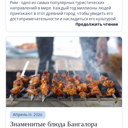
прежде чем отправиться в Рим
Рим - одно из самых популярных туристических
направлений в мире. Каждый год миллионы людей
приезжают в этот древний город, чтобы увидеть его
достопримечательности и насладиться его культурой.
Если вы планируете посетить Рим в ближайшее
Продолжить чтение
время, есть...
Апрель 16, 2026
Знаменитые блюда Бангалора