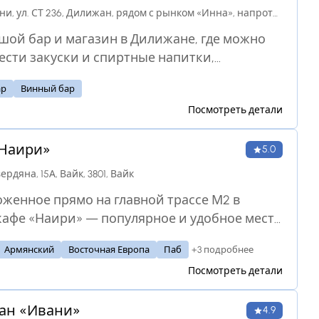
ведите вечер за изысканным ужином. Вы
Калинини, ул. СТ 236, Дилижан, рядом с рынком «Инна», напротив жилого комплекса «Гринвуд», 3903, Дилижан
те настроение, а мы позаботимся о том,
ой бар и магазин в Дилижане, где можно
вы наслаждались каждой минутой,
сти закуски и спиртные напитки,
нной у нас.
ое пиво, сидр, отличную коллекцию вин и
ар
Винный бар
зивные сыры
Посмотреть детали
«Наири»
5.0
ердяна, 15А, Вайк, 3801, Вайк
женное прямо на главной трассе М2 в
кафе «Наири» — популярное и удобное место
ановки путешественников, следующих через
+3 подробнее
Армянский
Восточная Европа
Паб
ию Вайоц-Дзор. Здесь предлагается
Посмотреть детали
бразное меню, включающее традиционные
ие блюда, мясо на гриле и легкие закуски, а
ан «Ивани»
оздана уютная, семейная атмосфера, где
4.9