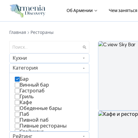
Об Армении
Чем занятьс
Главная
Рестораны
Кухни
Категория
Бар
Винный бар
Гастропаб
Гриль
Кафе
Обеденные бары
Паб
Пивной паб
Пивные рестораны
Стейкхаус
Рейтинг
Фастфуд