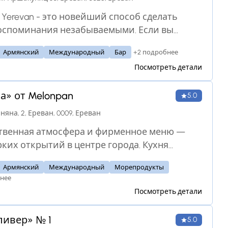
y Yerevan - это новейший способ сделать
оспоминания незабываемыми. Если вы
роскошный и необычный ужин, селфи и
+2 подробнее
Армянский
Международный
Бар
ения, а также возможность насладиться
Посмотреть детали
Араратской долины с высоты птичьего
то все, что вам нужно, - это Dine Sky Armenia.
а» от Melonpan
5.0
аняна, 2, Ереван, 0009, Ереван
твенная атмосфера и фирменное меню —
рких открытий в центре города. Кухня
на Blanca представлена блюдами
Армянский
Международный
Морепродукты
енной европейской кухни с
нее
дуальным штрихом нашего шеф-повара.
Посмотреть детали
итесь специальным меню завтрака с
 бесплатного просекко, кофе или бульона.
ливер» № 1
5.0
тесь с друзьями на непринужденный обед