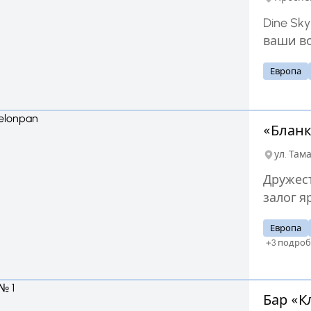
Dine Sk
ваши в
ищете 
Европа
развлеч
видом 
полета, 
«Бланк
ул. Там
Дружес
залог я
рестора
Европа
соврем
+3 подроб
индиви
Наслад
бокалом
Бар «К
Собери