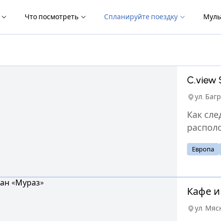
я
Что посмотреть
Спланируйте поездку
Муль
C.view 
ул. Багр
Как след
располо
захваты
Европа
исключ
атмосфе
лучших 
Кафе и
ул. Мяс