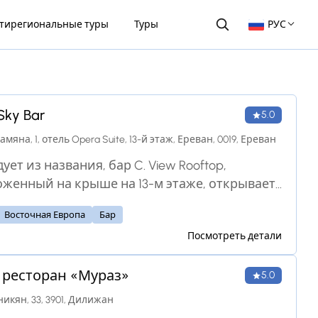
тирегиональные туры
Туры
РУС
Sky Bar
5.0
амяна, 1, отель Opera Suite, 13-й этаж, Ереван, 0019, Ереван
ует из названия, бар C. View Rooftop,
женный на крыше на 13-м этаже, открывает
вающий вид на Ереван. Благодаря своему
Восточная Европа
Бар
ительному расположению и оживленной
Посмотреть детали
ре это заведение считается одним из
лаунж-баров Еревана.
 ресторан «Мураз»
5.0
никян, 33, 3901, Дилижан