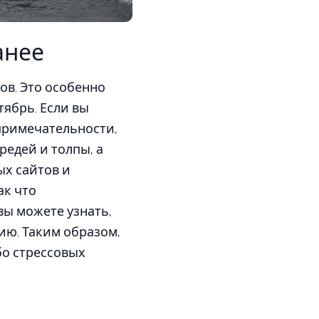
анее
ов. Это особенно
тябрь. Если вы
примечательности,
редей и толпы, а
ых сайтов и
ак что
вы можете узнать,
ию. Таким образом,
бо стрессовых