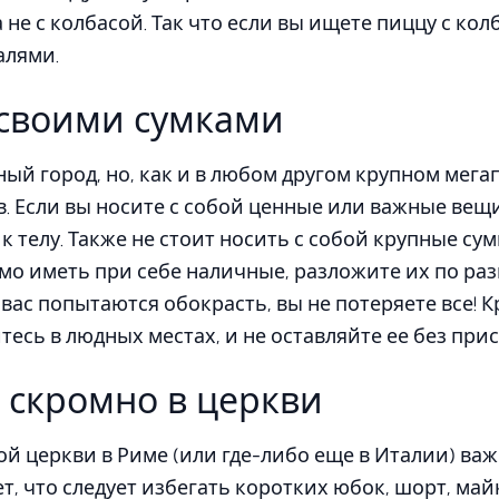
а не с колбасой. Так что если вы ищете пиццу с ко
алями.
 своими сумками
ый город, но, как и в любом другом крупном мегап
. Если вы носите с собой ценные или важные вещи
к телу. Также не стоит носить с собой крупные су
мо иметь при себе наличные, разложите их по ра
вас попытаются обокрасть, вы не потеряете все! К
тесь в людных местах, и не оставляйте ее без при
 скромно в церкви
 церкви в Риме (или где-либо еще в Италии) важ
т, что следует избегать коротких юбок, шорт, май