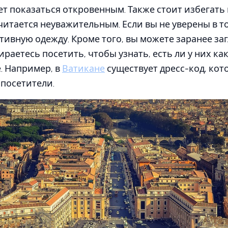
ет показаться откровенным. Также стоит избегать
считается неуважительным. Если вы не уверены в то
ивную одежду. Кроме того, вы можете заранее заг
ираетесь посетить, чтобы узнать, есть ли у них к
. Например, в
Ватикане
существует дресс-код, ко
посетители.