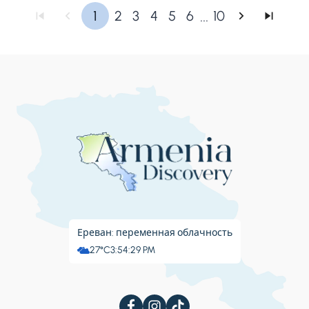
...
1
2
3
4
5
6
10
Ереван: переменная облачность
27°C
3:54:30 PM