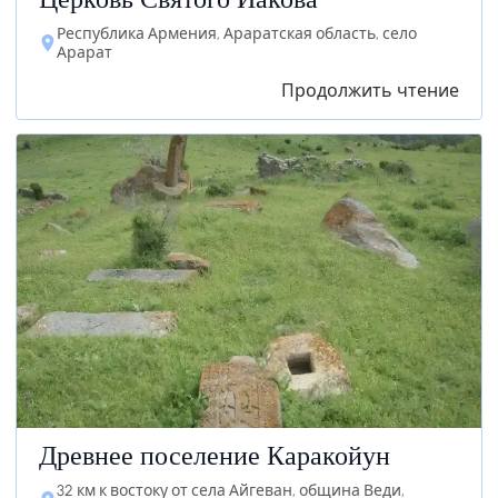
Церковь Святого Иакова
Республика Армения, Араратская область, село
Арарат
Продолжить чтение
Древнее поселение Каракойун
32 км к востоку от села Айгеван, община Веди,