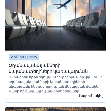
Հունիս 18, 2026
Օդանավակայանների
կայանատեղիների կառավարման
Ավիացիոն երթևեկության շուրջօրյա աճը վկայում է
լուծումներ և համակարգեր
օդանավակայանների կայանատեղիների
նկատմամբ հետաքրքրության մեծացման մասին:
Քանի որ բազմաթիվ ավտոմեքենաներ
օդանավակայանի տարածքում մնում են երկար
Շարունակել
ժամանակ՝ օրեր կամ նույնիսկ շաբաթներ,
հողատարածքի սահմանափակումները պետք է
ճիշտ հաշվարկվեն՝ անցանկալի հետևանքներից