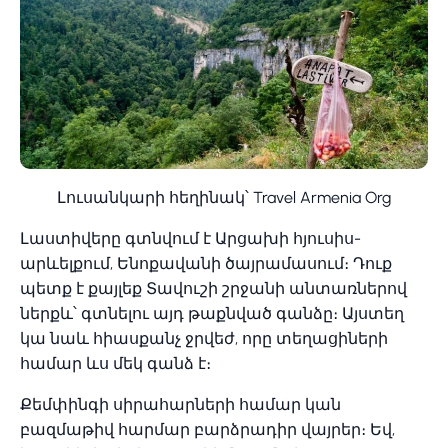
Լուսանկարի հեղինակ՝ Travel Armenia Org
Լաստիվերը գտնվում է Արցախի հյուսիս-
արևելքում, Ենոքավանի ծայրամասում։ Դուք
պետք է քայլեք Տավուշի շրջանի անտառներով
ներքև՝ գտնելու այդ թաքնված գանձը։ Այստեղ
կա նաև հիասքանչ ջրվեժ, որը տեղացիների
համար ևս մեկ գանձ է։
Քեմփինգի սիրահարների համար կան
բազմաթիվ հարմար բարձրադիր վայրեր։ Եվ,