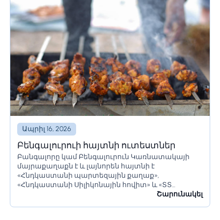
Ապրիլ 16, 2026
Բենգալուրուի հայտնի ուտեստներ
Բանգալորը կամ Բենգալուրուն Կառնատակայի
մայրաքաղաքն է և լայնորեն հայտնի է
«Հնդկաստանի պարտեզային քաղաք»,
«Հնդկաստանի Սիլիկոնային հովիտ» և «ՏՏ
կենտրոն» անուններով։ Այն ունի հսկայական
Շարունակել
ռեսուրսներ և իր բնակիչներին առաջարկում է շատ
բան։ Բանգալորը հայտնի է իր գեղեցիկ...