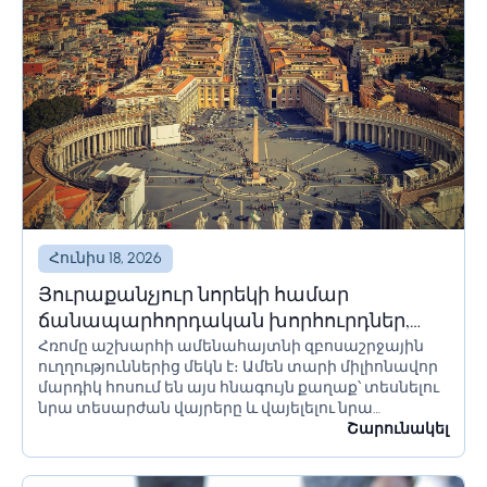
խուսափելու համար:...
Հունիս 18, 2026
Յուրաքանչյուր նորեկի համար
ճանապարհորդական խորհուրդներ,
Հռոմը աշխարհի ամենահայտնի զբոսաշրջային
որոնք պետք է իմանա Հռոմ գնալուց
ուղղություններից մեկն է։ Ամեն տարի միլիոնավոր
առաջ
մարդիկ հոսում են այս հնագույն քաղաք՝ տեսնելու
նրա տեսարժան վայրերը և վայելելու նրա
մշակույթը։ Եթե մոտ ժամանակներս պլանավորում
Շարունակել
եք այցելել Հռոմ, կան մի քանի բաներ, որոնք...