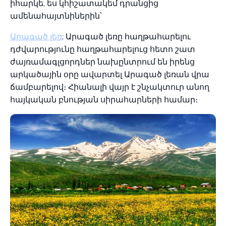
իհարկե, ես կհիշատակեմ դրանցից
ամենահայտնիներին՝
Արագած լեռ
; Արագած լեռը հաղթահարելու
դժվարությունը հաղթահարելուց հետո շատ
ժայռամագլցորդներ նախընտրում են իրենց
արկածային օրը ավարտել Արագած լեռան վրա
ճամբարելով։ Հիանալի վայր է շնչակտուր անող
հայկական բնության սիրահարների համար։