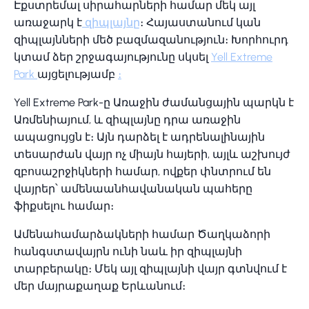
Էքստրեմալ սիրահարների համար մեկ այլ
առաջարկ է
զիպլայնը
։ Հայաստանում կան
զիպլայնների մեծ բազմազանություն։ Խորհուրդ
կտամ ձեր շրջագայությունը սկսել
Yell Extreme
Park
այցելությամբ
։
Yell Extreme Park-ը Առաջին ժամանցային պարկն է
Առմենիայում, և զիպլայնը դրա առաջին
ապացույցն է։ Այն դարձել է ադրենալինային
տեսարժան վայր ոչ միայն հայերի, այլև աշխույժ
զբոսաշրջիկների համար, ովքեր փնտրում են
վայրեր՝ ամենաանհավանական պահերը
ֆիքսելու համար։
Ամենահամարձակների համար Ծաղկաձորի
հանգստավայրն ունի նաև իր զիպլայնի
տարբերակը։ Մեկ այլ զիպլայնի վայր գտնվում է
մեր մայրաքաղաք Երևանում։