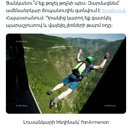
Ցանկանու՞մ եք թռչել թռչնի պես։ Զարմացնեմ՝
ամենաերկար ճոպանուղին գտնվում է
Տաթևում
,
Հայաստանում։ Դրանից կարող եք ցատկել
պարաշյուտով և վայելել լեռների թարմ օդը։
Լուսանկարի հեղինակ՝ PanArmenian