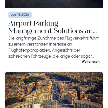
Juni 18, 2026
Airport Parking
Management Solutions and
Systems
Die langfristige Zunahme des Flugverkehrs führt
zu einem verstärkten Interesse an
Flughafenparkplätzen. Angesichts der
zahlreichen Fahrzeuge, die lange oder sogar
wochenlang auf dem Flughafengelände
Weiterlesen
verbleiben, sollten die bodenseitigen
Begrenzungen angemessen berücksichtigt
werden, um schwerwiegende Folgen zu...