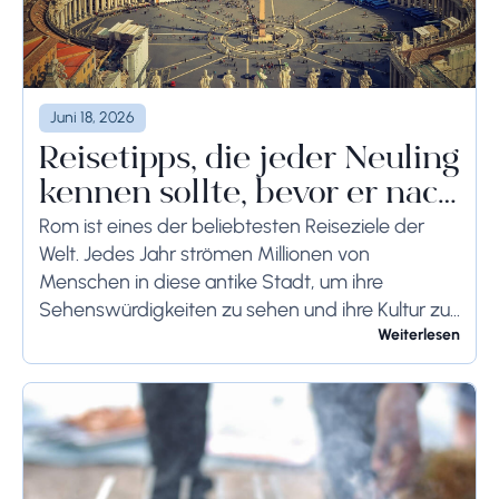
Juni 18, 2026
Reisetipps, die jeder Neuling
kennen sollte, bevor er nach
Rom reist
Rom ist eines der beliebtesten Reiseziele der
Welt. Jedes Jahr strömen Millionen von
Menschen in diese antike Stadt, um ihre
Sehenswürdigkeiten zu sehen und ihre Kultur zu
genießen. Wenn Sie demnächst einen Besuch in
Weiterlesen
Rom planen,...