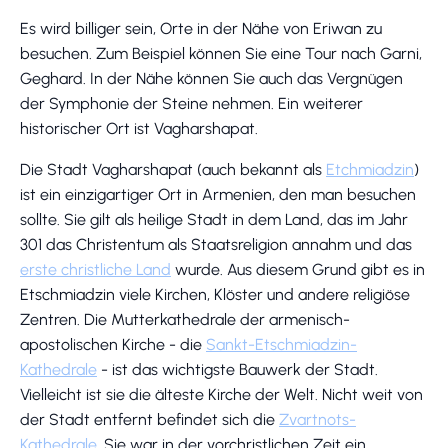
Es wird billiger sein, Orte in der Nähe von Eriwan zu
besuchen. Zum Beispiel können Sie eine Tour nach Garni,
Geghard. In der Nähe können Sie auch das Vergnügen
der Symphonie der Steine nehmen. Ein weiterer
historischer Ort ist Vagharshapat.
Die Stadt Vagharshapat (auch bekannt als
Etchmiadzin
)
ist ein einzigartiger Ort in Armenien, den man besuchen
sollte. Sie gilt als heilige Stadt in dem Land, das im Jahr
301 das Christentum als Staatsreligion annahm und das
erste christliche Land
wurde. Aus diesem Grund gibt es in
Etschmiadzin viele Kirchen, Klöster und andere religiöse
Zentren. Die Mutterkathedrale der armenisch-
apostolischen Kirche - die
Sankt-Etschmiadzin-
Kathedrale
- ist das wichtigste Bauwerk der Stadt.
Vielleicht ist sie die älteste Kirche der Welt. Nicht weit von
der Stadt entfernt befindet sich die
Zvartnots-
Kathedrale
. Sie war in der vorchristlichen Zeit ein