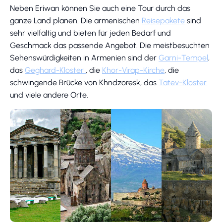
Neben Eriwan können Sie auch eine Tour durch das
ganze Land planen. Die armenischen
Reisepakete
sind
sehr vielfältig und bieten für jeden Bedarf und
Geschmack das passende Angebot. Die meistbesuchten
Sehenswürdigkeiten in Armenien sind der
Garni-Tempel
,
das
Geghard-Kloster
, die
Khor-Virap-Kirche
, die
schwingende Brücke von Khndzoresk, das
Tatev-Kloster
und viele andere Orte.