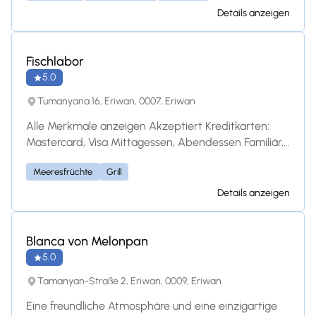
eine Vielzahl von köstlichen Fast-Food-Varianten, die
Details anzeigen
mit lokalen, hochwertigen Zutaten zubereitet
werden. Ganz gleich, ob Sie bei uns essen, etwas
mitnehmen oder sich etwas liefern lassen möchten,
Fischlabor
Food Stop serviert zufriedenstellende Mahlzeiten
5.0
mit schnellem Service und großem Geschmack.
Tumanyana 16, Eriwan, 0007, Eriwan
Perfekt für Reisende, Einheimische und
Essensliebhaber, die unterwegs sind!
Alle Merkmale anzeigen Akzeptiert Kreditkarten:
Mastercard, Visa Mittagessen, Abendessen Familiär,
Takeout Lage Tumanyana 16, Yerevan 0007 Armenia
Meeresfrüchte
Grill
Street Parking Bietet dieses Restaurant
hauptsächlich gesunde Küche an? Ja Nein Unsicher
Details anzeigen
Dieses Restaurant speichern
Blanca von Melonpan
5.0
Tamanyan-Straße 2, Eriwan, 0009, Eriwan
Eine freundliche Atmosphäre und eine einzigartige