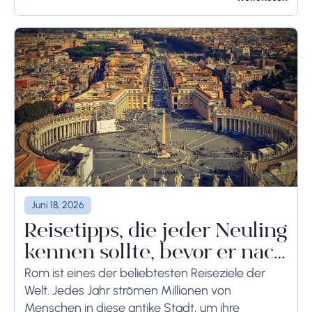
verbleiben, sollten die bodenseitigen
Begrenzungen angemessen berücksichtigt
werden, um schwerwiegende Folgen zu...
Juni 18, 2026
Reisetipps, die jeder Neuling
kennen sollte, bevor er nach
Rom reist
Rom ist eines der beliebtesten Reiseziele der
Welt. Jedes Jahr strömen Millionen von
Menschen in diese antike Stadt, um ihre