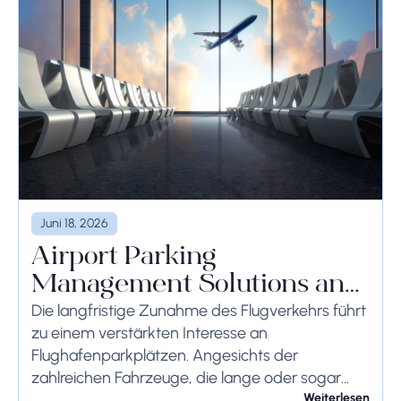
Juni 18, 2026
Airport Parking
Management Solutions and
Systems
Die langfristige Zunahme des Flugverkehrs führt
zu einem verstärkten Interesse an
Flughafenparkplätzen. Angesichts der
zahlreichen Fahrzeuge, die lange oder sogar
wochenlang auf dem Flughafengelände
Weiterlesen