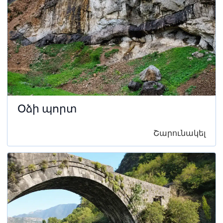
Օձի պորտ
Շարունակել