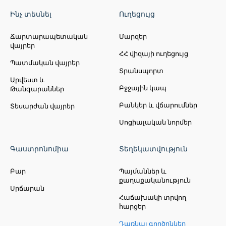
Ինչ տեսնել
Ուղեցույց
Ճարտարապետական
Մարզեր
վայրեր
ՀՀ վիզայի ուղեցույց
Պատմական վայրեր
Տրանսպորտ
Արվեստ և
Բջջային կապ
Թանգարաններ
Բանկեր և վճարումներ
Տեսարժան վայրեր
Սոցիալական նորմեր
Գաստրոնոմիա
Տեղեկատվություն
Բար
Պայմաններ և
քաղաքականություն
Սրճարան
Հաճախակի տրվող
հարցեր
Դառնալ գործընկեր