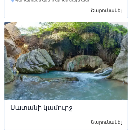
Վարարակն գետի կիրճի ձախ ափ
Շարունակել
Սատանի կամուրջ
Շարունակել