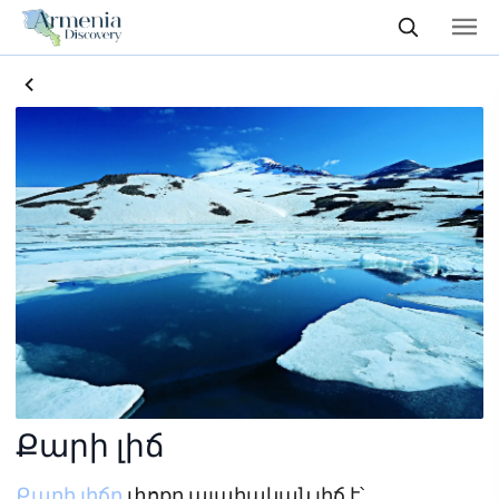
Քարի լիճ
Քարի լիճը
փոքր ալպիական լիճ է՝