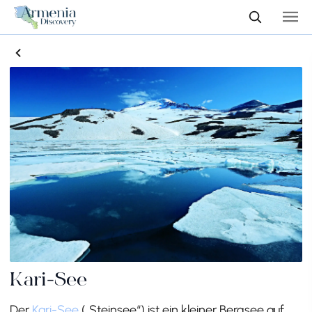
Kari-See
Der
Kari-See
(„Steinsee“) ist ein kleiner Bergsee auf