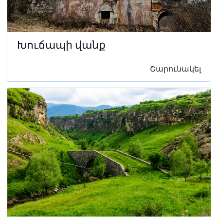
Խուճապի վանք
Շարունակել