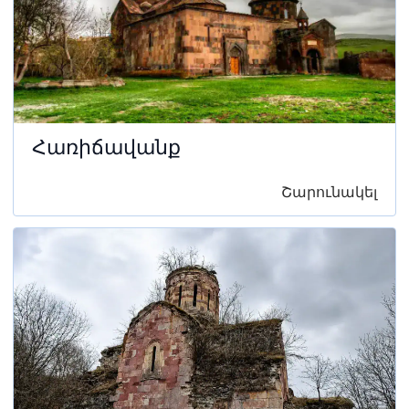
Հառիճավանք
Շարունակել