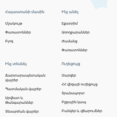
Հայաստանի մասին
Ինչ անել
Մշակույթ
Էքստրիմ
Փառատոններ
Առողջարաններ
Բլոգ
Ժամանց
Փառատոններ
Ինչ տեսնել
Ուղեցույց
Ճարտարապետական
Մարզեր
վայրեր
ՀՀ վիզայի ուղեցույց
Պատմական վայրեր
Տրանսպորտ
Արվեստ և
Բջջային կապ
Թանգարաններ
Բանկեր և վճարումներ
Տեսարժան վայրեր