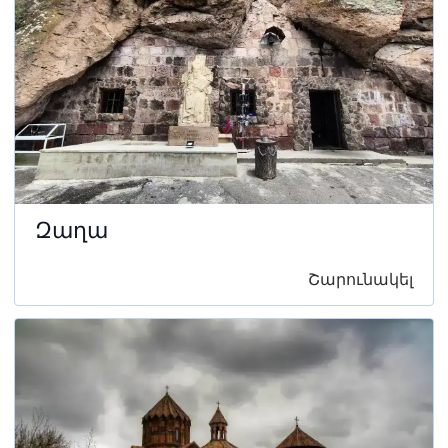
Զաղա
Շարունակել