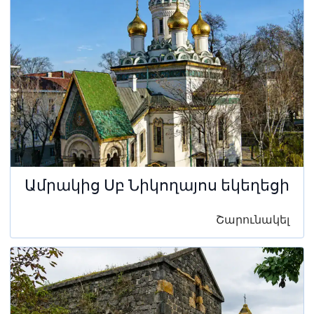
Ամրակից Սբ Նիկողայոս եկեղեցի
Շարունակել