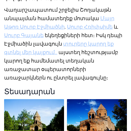
Վաղարշապատում շրջելիս Շողակաթն
անպայման համատեղեք մոտակա
Մայր
Աթոռ Սուրբ Էջմիածնի
,
Սուրբ Հռիփսիմե
և
Սուրբ Գայանե
եկեղեցիների հետ։ Իսկ դեպի
Էջմիածին լավագույն
տուրերը կարող եք
գտնել մեր կայքում․
այստեղ հեշտությամբ
կարող եք համեմատել տեղական
առաջատար օպերատորների
առաջարկներն ու ընտրել լավագույնը։
Տեսադարան