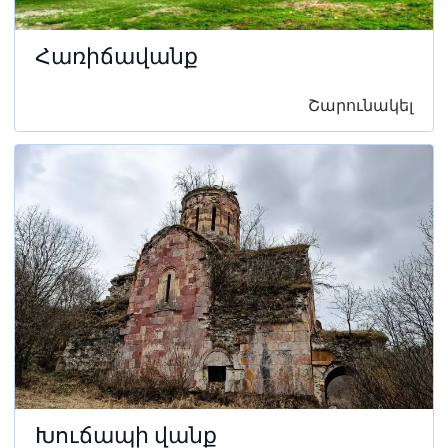
Հառիճավանք
Շարունակել
Խուճապի վանք