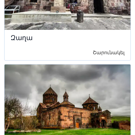
Զաղա
Շարունակել