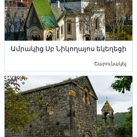
Ամրակից Սբ Նիկողայոս եկեղեցի
Շարունակել