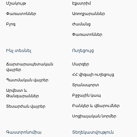
Մշակույթ
Էքստրիմ
Փառատոններ
Առողջարաններ
Բլոգ
Ժամանց
Փառատոններ
Ինչ տեսնել
Ուղեցույց
Ճարտարապետական
Մարզեր
վայրեր
ՀՀ վիզայի ուղեցույց
Պատմական վայրեր
Տրանսպորտ
Արվեստ և
Բջջային կապ
Թանգարաններ
Բանկեր և վճարումներ
Տեսարժան վայրեր
Սոցիալական նորմեր
Գաստրոնոմիա
Տեղեկատվություն