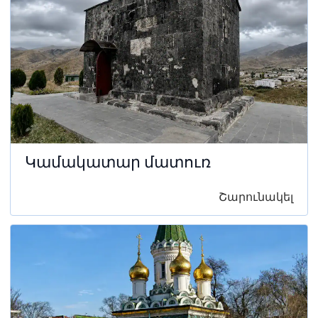
Կամակատար մատուռ
Շարունակել