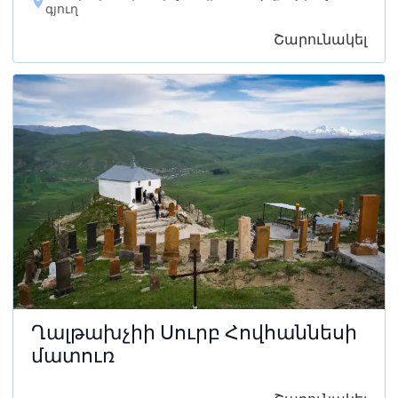
գյուղ
Շարունակել
Ղալթախչիի Սուրբ Հովհաննեսի
մատուռ