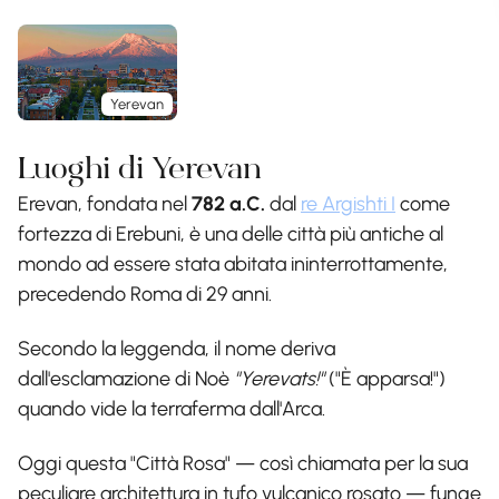
Yerevan
Luoghi di Yerevan
Erevan, fondata nel
782 a.C.
dal
re Argishti I
come
fortezza di Erebuni, è una delle città più antiche al
mondo ad essere stata abitata ininterrottamente,
precedendo Roma di 29 anni.
Secondo la leggenda, il nome deriva
dall'esclamazione di Noè
"Yerevats!"
("È apparsa!")
quando vide la terraferma dall'Arca.
Oggi questa "Città Rosa" — così chiamata per la sua
peculiare architettura in tufo vulcanico rosato — funge