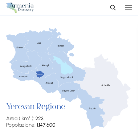
Lori
Tavush
Shirak
Kotayk
Aragatsotn
Yerevan
Armavir
Gegharkunik
Ararat
Artsakh
Vayots Dzor
Yerevan Regione
Syunik
Area ( km² ):
223
Popolazione:
1,147,600