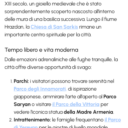
XIII secolo, un gioiello medievale che è stato
sorprendentemente scoperto nascosto all'interno
delle mura di una basilica successiva. Lungo il fiume
Hrazdan, la
Chiesa di San Sarkis
rimane un
importante centro spirituale per la città.
Tempo libero e vita moderna
Dalle emozioni adrenaliniche alle fughe tranquille, la
città offre diverse opportunità di svago:
Parchi:
i visitatori possono trovare serenità nel
Parco degli Innamorati
,
di ispirazione
giapponese, ammirare l'arte all'aperto al
Parco
Saryan
o visitare
il Parco della Vittoria
per
vedere l'iconica statua
della Madre Armenia
.
Intrattenimento:
le famiglie frequentano
il Parco
di Yerevan
per le giostre di livello mondiale,