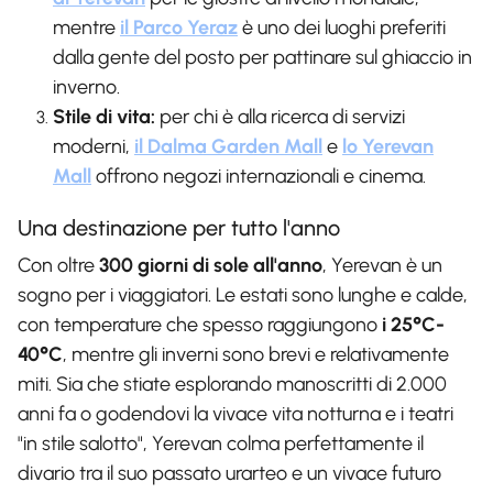
mentre
il Parco Yeraz
è uno dei luoghi preferiti
dalla gente del posto per pattinare sul ghiaccio in
inverno.
Stile di vita:
per chi è alla ricerca di servizi
moderni,
il Dalma Garden Mall
e
lo Yerevan
Mall
offrono negozi internazionali e cinema.
Una destinazione per tutto l'anno
Con oltre
300 giorni di sole all'anno
, Yerevan è un
sogno per i viaggiatori. Le estati sono lunghe e calde,
con temperature che spesso raggiungono
i 25°C-
40°C
, mentre gli inverni sono brevi e relativamente
miti. Sia che stiate esplorando manoscritti di 2.000
anni fa o godendovi la vivace vita notturna e i teatri
"in stile salotto", Yerevan colma perfettamente il
divario tra il suo passato urarteo e un vivace futuro