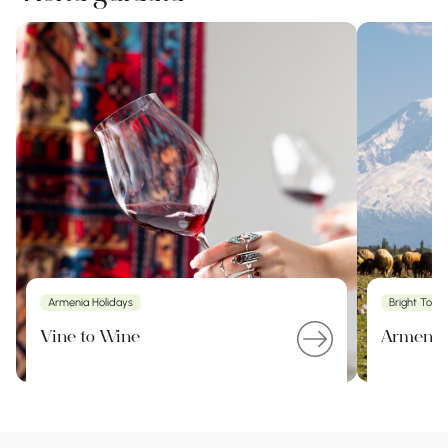
Armenia Holidays
Bright Tour
Vine to Wine
Armenia