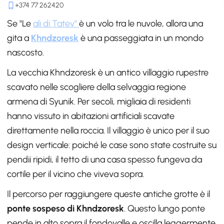
+374 77 262420
Se "Le
ali di Tatev"
è un volo tra le nuvole, allora una
gita a
Khndzoresk
è una passeggiata in un mondo
nascosto.
La vecchia Khndzoresk è un antico villaggio rupestre
scavato nelle scogliere della selvaggia regione
armena di Syunik. Per secoli, migliaia di residenti
hanno vissuto in abitazioni artificiali scavate
direttamente nella roccia. Il villaggio è unico per il suo
design verticale: poiché le case sono state costruite su
pendii ripidi, il tetto di una casa spesso fungeva da
cortile per il vicino che viveva sopra.
Il percorso per raggiungere queste antiche grotte è il
ponte sospeso di Khndzoresk
. Questo lungo ponte
pende in alto sopra il fondovalle e oscilla leggermente