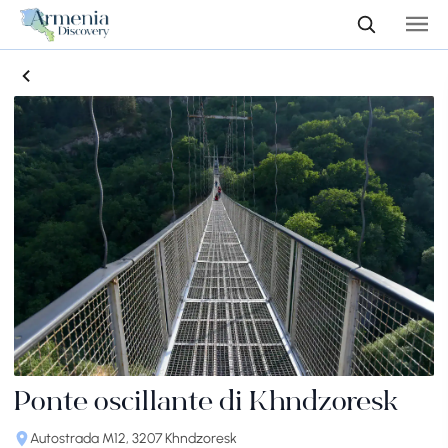
Ponte oscillante di Khndzoresk
Autostrada M12, 3207 Khndzoresk