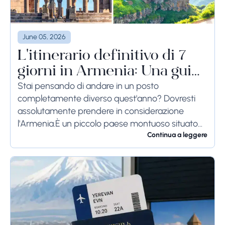
June 05, 2026
L'itinerario definitivo di 7
giorni in Armenia: Una guida
per chi è alle prime armi
Stai pensando di andare in un posto
completamente diverso quest'anno? Dovresti
(2026)
assolutamente prendere in considerazione
l'Armenia.È un piccolo paese montuoso situato
proprio dove l'Europa incontra l'Asia. È super
Continua a leggere
sicuro, davvero conveniente, e il 2026 è il...