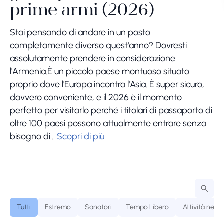
prime armi (2026)
Ch
so
Stai pensando di andare in un posto
de
completamente diverso quest'anno? Dovresti
20
assolutamente prendere in considerazione
in
l'Armenia.È un piccolo paese montuoso situato
c'
proprio dove l'Europa incontra l'Asia. È super sicuro,
pe
davvero conveniente, e il 2026 è il momento
perfetto per visitarlo perché i titolari di passaporto di
oltre 100 paesi possono attualmente entrare senza
bisogno di...
Scopri di più
Tutti
Estremo
Sanatori
Tempo Libero
Attività nella