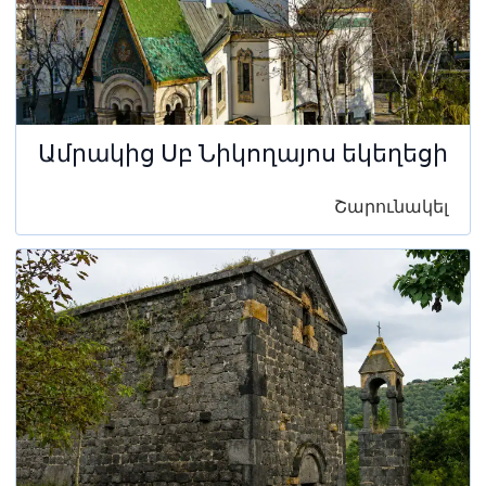
Ամրակից Սբ Նիկողայոս եկեղեցի
Շարունակել