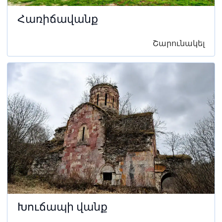
Հառիճավանք
Շարունակել
Խուճապի վանք