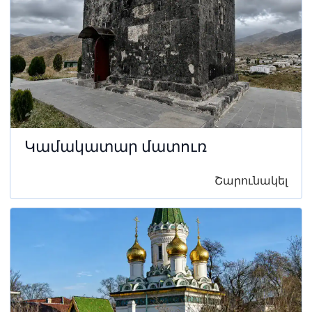
Կամակատար մատուռ
Շարունակել