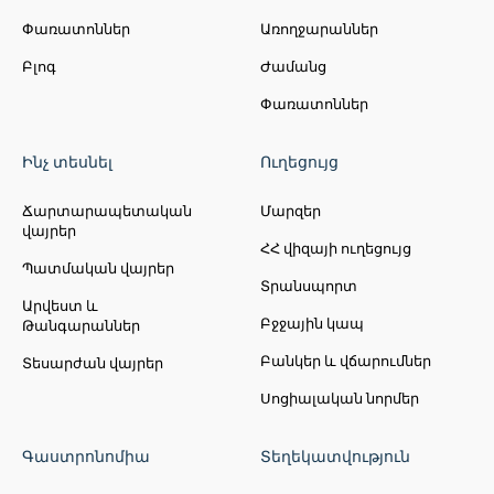
Փառատոններ
Առողջարաններ
Բլոգ
Ժամանց
Փառատոններ
Ինչ տեսնել
Ուղեցույց
Ճարտարապետական
Մարզեր
վայրեր
ՀՀ վիզայի ուղեցույց
Պատմական վայրեր
Տրանսպորտ
Արվեստ և
Բջջային կապ
Թանգարաններ
Բանկեր և վճարումներ
Տեսարժան վայրեր
Սոցիալական նորմեր
Գաստրոնոմիա
Տեղեկատվություն