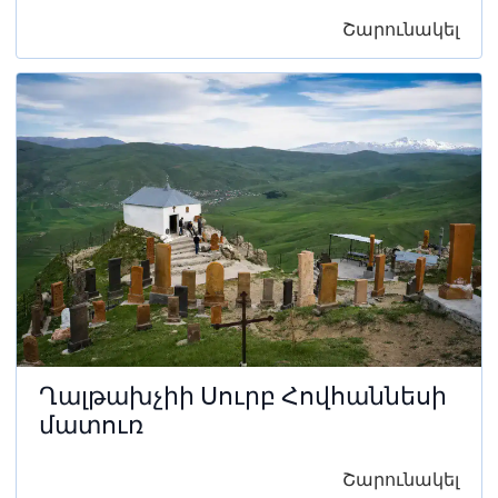
Շարունակել
Ղալթախչիի Սուրբ Հովհաննեսի
մատուռ
Շարունակել