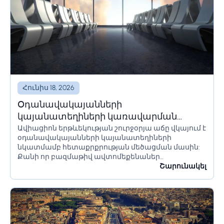
Հունիս 18, 2026
Օդանավակայանների
կայանատեղիների կառավարման
Ավիացիոն երթևեկության շուրջօրյա աճը վկայում է
լուծումներ և համակարգեր
օդանավակայանների կայանատեղիների
նկատմամբ հետաքրքրության մեծացման մասին:
Քանի որ բազմաթիվ ավտոմեքենաներ
օդանավակայանի տարածքում մնում են երկար
Շարունակել
ժամանակ՝ օրեր կամ նույնիսկ շաբաթներ,
հողատարածքի սահմանափակումները պետք է
ճիշտ հաշվարկվեն՝ անցանկալի հետևանքներից
խուսափելու համար:...