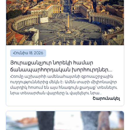
Հունիս 18, 2026
Յուրաքանչյուր նորեկի համար
ճանապարհորդական խորհուրդներ,
Հռոմը աշխարհի ամենահայտնի զբոսաշրջային
որոնք պետք է իմանա Հռոմ գնալուց
ուղղություններից մեկն է։ Ամեն տարի միլիոնավոր
առաջ
մարդիկ հոսում են այս հնագույն քաղաք՝ տեսնելու
նրա տեսարժան վայրերը և վայելելու նրա
մշակույթը։ Եթե մոտ ժամանակներս պլանավորում
Շարունակել
եք այցելել Հռոմ, կան մի քանի բաներ, որոնք...