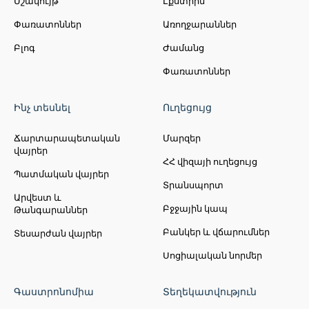
Մշակույթ
Էքստրիմ
Փառատոններ
Առողջարաններ
Բլոգ
Ժամանց
Փառատոններ
Ինչ տեսնել
Ուղեցույց
Ճարտարապետական
Մարզեր
վայրեր
ՀՀ վիզայի ուղեցույց
Պատմական վայրեր
Տրանսպորտ
Արվեստ և
Բջջային կապ
Թանգարաններ
Բանկեր և վճարումներ
Տեսարժան վայրեր
Սոցիալական նորմեր
Գաստրոնոմիա
Տեղեկատվություն