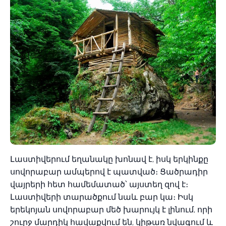
Լաստիվերում եղանակը խոնավ է, իսկ երկինքը
սովորաբար ամպերով է պատված։ Ցածրադիր
վայրերի հետ համեմատած՝ այստեղ զով է։
Լաստիվերի տարածքում նաև բար կա։ Իսկ
երեկոյան սովորաբար մեծ խարույկ է լինում, որի
շուրջ մարդիկ հավաքվում են, կիթառ նվագում և