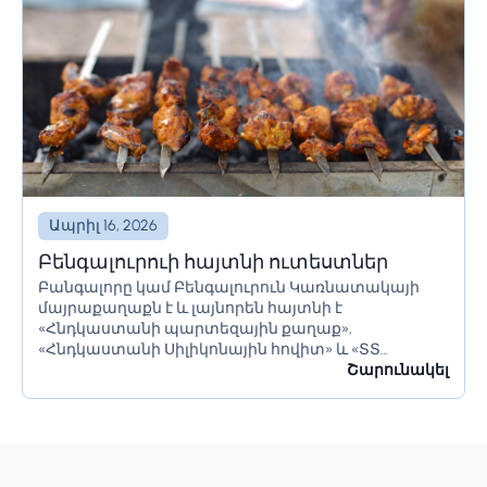
Ապրիլ 16, 2026
Բենգալուրուի հայտնի ուտեստներ
Բանգալորը կամ Բենգալուրուն Կառնատակայի
մայրաքաղաքն է և լայնորեն հայտնի է
«Հնդկաստանի պարտեզային քաղաք»,
«Հնդկաստանի Սիլիկոնային հովիտ» և «ՏՏ
կենտրոն» անուններով։ Այն ունի հսկայական
Շարունակել
ռեսուրսներ և իր բնակիչներին առաջարկում է շատ
բան։ Բանգալորը հայտնի է իր գեղեցիկ...