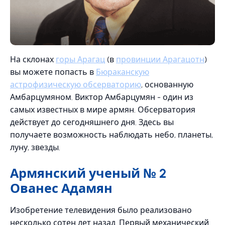
На склонах
горы Арагац
(в
провинции Арагацотн
)
вы можете попасть в
Бюраканскую
астрофизическую обсерваторию
, основанную
Амбарцумяном. Виктор Амбарцумян - один из
самых известных в мире армян. Обсерватория
действует до сегодняшнего дня. Здесь вы
получаете возможность наблюдать небо, планеты,
луну, звезды.
Армянский ученый № 2
Ованес Адамян
Изобретение телевидения было реализовано
несколько сотен лет назад. Первый механический