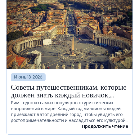
Июнь 18, 2026
Советы путешественникам, которые
должен знать каждый новичок,
прежде чем отправиться в Рим
Рим - одно из самых популярных туристических
направлений в мире. Каждый год миллионы людей
приезжают в этот древний город, чтобы увидеть его
достопримечательности и насладиться его культурой.
Если вы планируете посетить Рим в ближайшее
Продолжить чтение
время, есть...