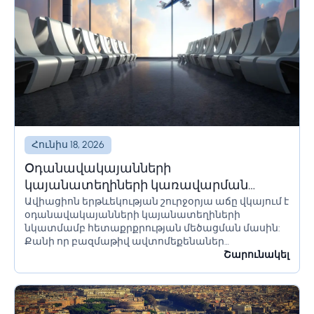
Հունիս 18, 2026
Օդանավակայանների
կայանատեղիների կառավարման
Ավիացիոն երթևեկության շուրջօրյա աճը վկայում է
լուծումներ և համակարգեր
օդանավակայանների կայանատեղիների
նկատմամբ հետաքրքրության մեծացման մասին:
Քանի որ բազմաթիվ ավտոմեքենաներ
օդանավակայանի տարածքում մնում են երկար
Շարունակել
ժամանակ՝ օրեր կամ նույնիսկ շաբաթներ,
հողատարածքի սահմանափակումները պետք է
ճիշտ հաշվարկվեն՝ անցանկալի հետևանքներից
խուսափելու համար:...