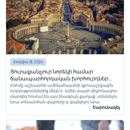
Հունիս 18, 2026
Յուրաքանչյուր նորեկի համար
ճանապարհորդական խորհուրդներ,
Հռոմը աշխարհի ամենահայտնի զբոսաշրջային
որոնք պետք է իմանա Հռոմ գնալուց
ուղղություններից մեկն է։ Ամեն տարի միլիոնավոր
առաջ
մարդիկ հոսում են այս հնագույն քաղաք՝ տեսնելու
նրա տեսարժան վայրերը և վայելելու նրա
մշակույթը։ Եթե մոտ ժամանակներս պլանավորում
Շարունակել
եք այցելել Հռոմ, կան մի քանի բաներ, որոնք...