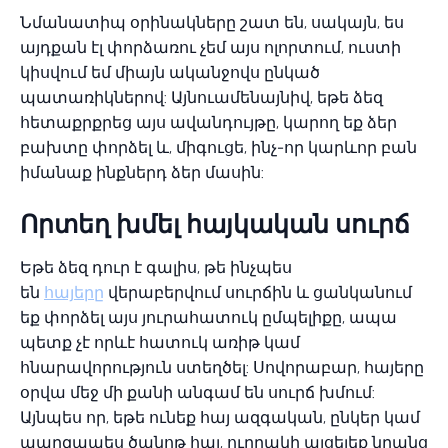
Նմանատիպ օրինակները շատ են, սակայն, ես
այդքան էլ փորձառու չեմ այս ոլորտում, ուստի
կիսվում եմ միայն ականջովս ընկած
պատառիկներով: Այնուամենայնիվ, եթե ձեզ
հետաքրքրեց այս ավանդույթը, կարող եք ձեր
բախտը փորձել և, միգուցե, ինչ-որ կարևոր բան
իմանաք ինքներդ ձեր մասին:
Որտեղ խմել հայկական սուրճ
Եթե ​​ձեզ դուր է գալիս, թե ինչպես
են
հայերը
վերաբերվում սուրճին և ցանկանում
եք փորձել այս յուրահատուկ ըմպելիքը, ապա
պետք չէ որևէ հատուկ առիթ կամ
հնարավորություն ստեղծել: Սովորաբար, հայերը
օրվա մեջ մի քանի անգամ են սուրճ խմում:
Այնպես որ, եթե ունեք հայ ազգական, ընկեր կամ
պարզապես ծանոթ հայ, ուղղակի այցելեք նրանց