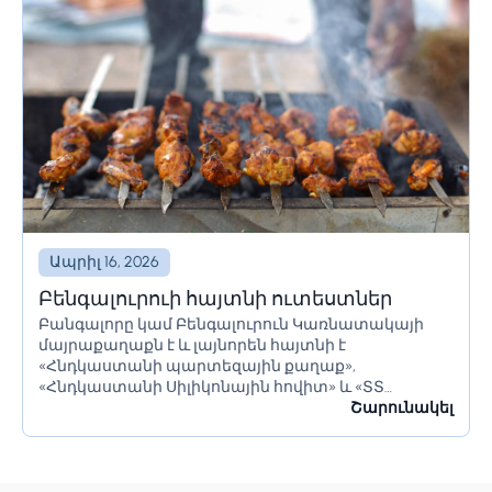
Ապրիլ 16, 2026
Բենգալուրուի հայտնի ուտեստներ
Բանգալորը կամ Բենգալուրուն Կառնատակայի
մայրաքաղաքն է և լայնորեն հայտնի է
«Հնդկաստանի պարտեզային քաղաք»,
«Հնդկաստանի Սիլիկոնային հովիտ» և «ՏՏ
կենտրոն» անուններով։ Այն ունի հսկայական
Շարունակել
ռեսուրսներ և իր բնակիչներին առաջարկում է շատ
բան։ Բանգալորը հայտնի է իր գեղեցիկ...