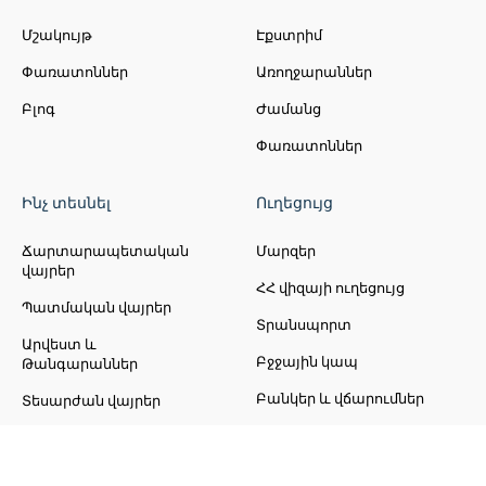
Մշակույթ
Էքստրիմ
Փառատոններ
Առողջարաններ
Բլոգ
Ժամանց
Փառատոններ
Ինչ տեսնել
Ուղեցույց
Ճարտարապետական
Մարզեր
վայրեր
ՀՀ վիզայի ուղեցույց
Պատմական վայրեր
Տրանսպորտ
Արվեստ և
Բջջային կապ
Թանգարաններ
Բանկեր և վճարումներ
Տեսարժան վայրեր
Սոցիալական նորմեր