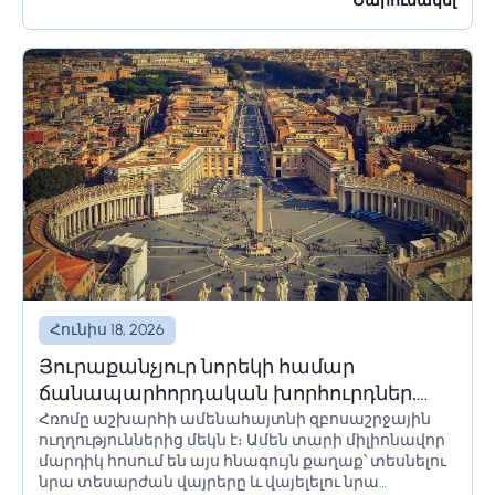
օդանավակայանի տարածքում մնում են երկար
Շարունակել
ժամանակ՝ օրեր կամ նույնիսկ շաբաթներ,
հողատարածքի սահմանափակումները պետք է
ճիշտ հաշվարկվեն՝ անցանկալի հետևանքներից
խուսափելու համար:...
Հունիս 18, 2026
Յուրաքանչյուր նորեկի համար
ճանապարհորդական խորհուրդներ,
Հռոմը աշխարհի ամենահայտնի զբոսաշրջային
որոնք պետք է իմանա Հռոմ գնալուց
ուղղություններից մեկն է։ Ամեն տարի միլիոնավոր
առաջ
մարդիկ հոսում են այս հնագույն քաղաք՝ տեսնելու
նրա տեսարժան վայրերը և վայելելու նրա