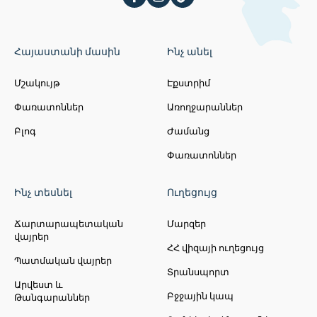
Հայաստանի մասին
Ինչ անել
Մշակույթ
Էքստրիմ
Փառատոններ
Առողջարաններ
Բլոգ
Ժամանց
Փառատոններ
Ինչ տեսնել
Ուղեցույց
Ճարտարապետական
Մարզեր
վայրեր
ՀՀ վիզայի ուղեցույց
Պատմական վայրեր
Տրանսպորտ
Արվեստ և
Բջջային կապ
Թանգարաններ