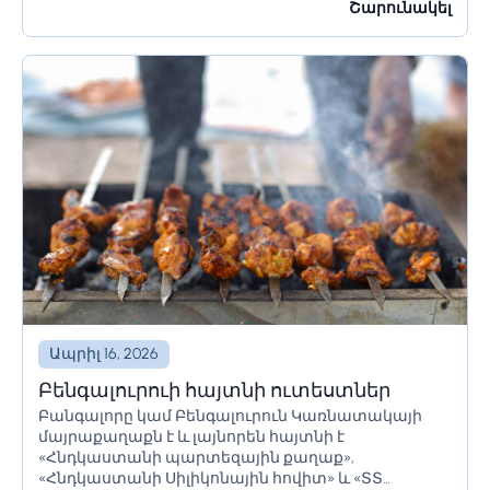
մշակույթը։ Եթե մոտ ժամանակներս պլանավորում
Շարունակել
եք այցելել Հռոմ, կան մի քանի բաներ, որոնք...
Ապրիլ 16, 2026
Բենգալուրուի հայտնի ուտեստներ
Բանգալորը կամ Բենգալուրուն Կառնատակայի
մայրաքաղաքն է և լայնորեն հայտնի է
«Հնդկաստանի պարտեզային քաղաք»,
«Հնդկաստանի Սիլիկոնային հովիտ» և «ՏՏ