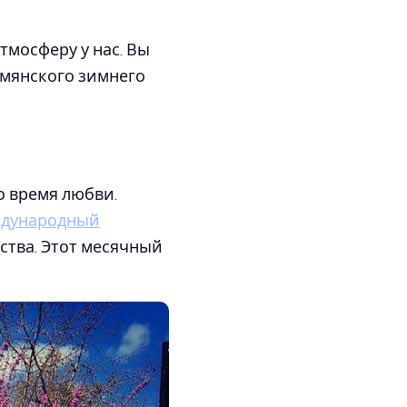
тмосферу у нас. Вы
армянского зимнего
о время любви.
дународный
нства. Этот месячный