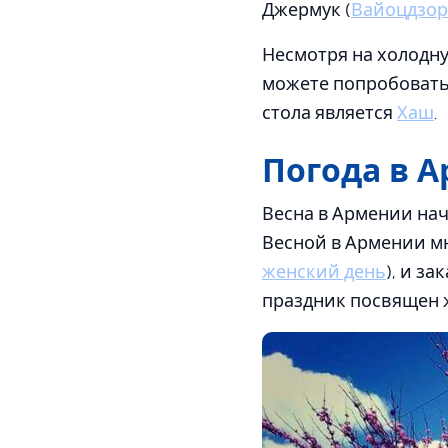
Джермук (
Вайоцдзор
Несмотря на холодну
можете попробоват
стола является
Хаш
.
Погода в 
Весна в Армении нач
Весной в Армении мн
женский день
), и з
праздник посвящен