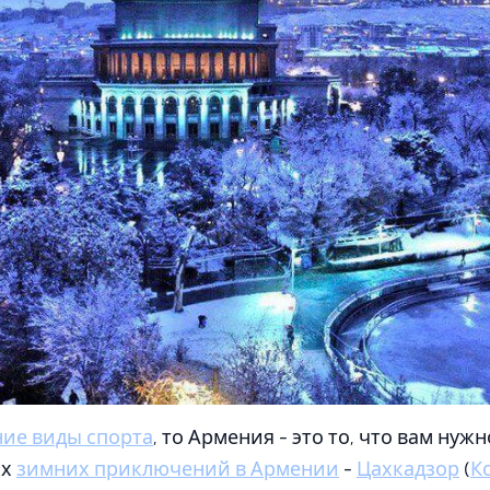
ие виды спорта
, то Армения - это то, что вам нуж
ых
зимних приключений в Армении
-
Цахкадзор
(
К