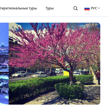
тирегиональные туры
Туры
РУС