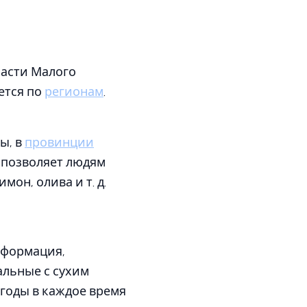
части Малого
ется по
регионам
.
ы, в
провинции
ь позволяет людям
имон, олива и т. д.
нформация,
альные с сухим
годы в каждое время