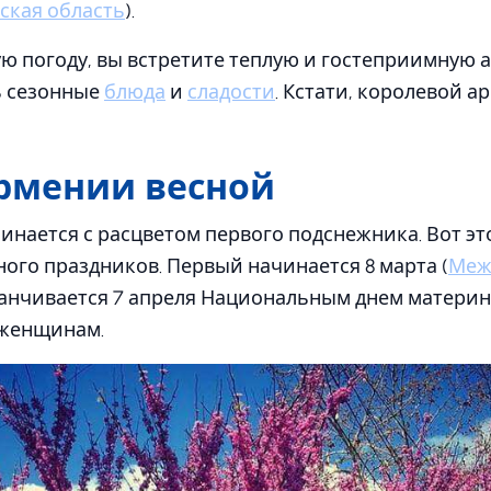
ская область
).
ю погоду, вы встретите теплую и гостеприимную а
ь сезонные
блюда
и
сладости
. Кстати, королевой 
Армении весной
инается с расцветом первого подснежника. Вот эт
ого праздников. Первый начинается 8 марта (
Меж
аканчивается 7 апреля Национальным днем ​​матери
 женщинам.