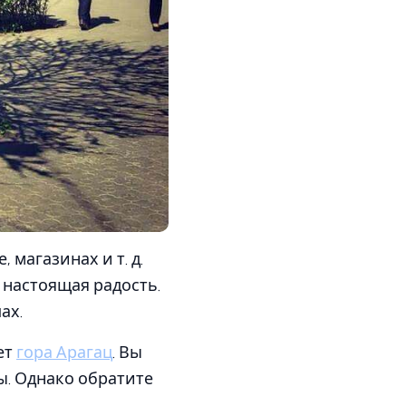
 магазинах и т. д.
 настоящая радость.
ах.
ет
гора Арагац
. Вы
ды. Однако обратите