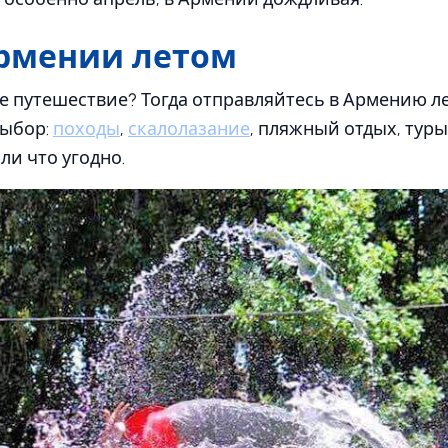
Армении летом
 путешествие? Тогда отправляйтесь в Армению лет
выбор:
походы
,
скалолазание
, пляжный отдых, туры
ли что угодно.