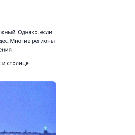
ежный. Однако, если
удес. Многие регионы
ения.
х и столице