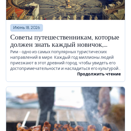
Июнь 18, 2026
Советы путешественникам, которые
должен знать каждый новичок,
прежде чем отправиться в Рим
Рим - одно из самых популярных туристических
направлений в мире. Каждый год миллионы людей
приезжают в этот древний город, чтобы увидеть его
достопримечательности и насладиться его культурой.
Если вы планируете посетить Рим в ближайшее
Продолжить чтение
время, есть...