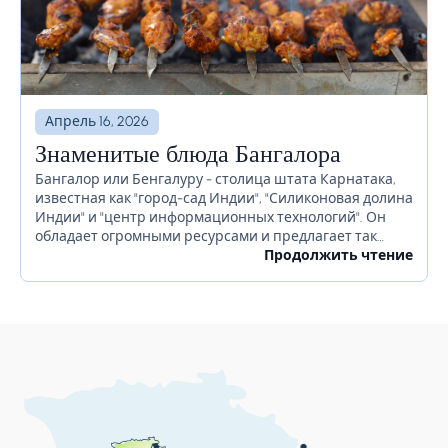
Апрель 16, 2026
Знаменитые блюда Бангалора
Бангалор или Бенгалуру - столица штата Карнатака,
известная как "город-сад Индии", "Силиконовая долина
Индии" и "центр информационных технологий". Он
обладает огромными ресурсами и предлагает так
много для своих жителей. Бангалор славится
Продолжить чтение
красивыми садами, ночной жизнью, религиозными...