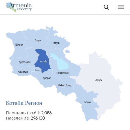
Лори
Тавуш
Ширак
Котайк
Арагацотн
Ереван
Армавир
Гегаркуник
Арарат
Арцах
Вайоц Дзор
Котайк Регион
Сюник
Площадь ( км² ):
2,086
Население:
296,100