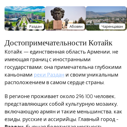
Раздан
Абовян
Чаренцаван
Достопримечательности Котайк
Котайк — единственная область Армении, не
имеющая границ с иностранными
государствами; она примечательна глубокими
каньонами
реки Раздан
и своим уникальным
расположением в самом сердце страны.
В регионе проживает около 296 100 человек,
представляющих собой культурную мозаику,
включающую армян и такие меньшинства, как
езиды, русские и ассирийцы. Главный город -
Раздан
, бывшая болотистая местность,