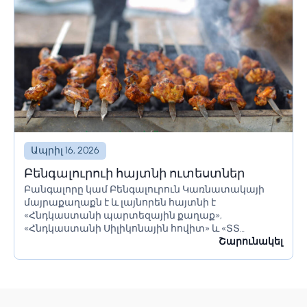
Ապրիլ 16, 2026
Բենգալուրուի հայտնի ուտեստներ
Բանգալորը կամ Բենգալուրուն Կառնատակայի
մայրաքաղաքն է և լայնորեն հայտնի է
«Հնդկաստանի պարտեզային քաղաք»,
«Հնդկաստանի Սիլիկոնային հովիտ» և «ՏՏ
կենտրոն» անուններով։ Այն ունի հսկայական
Շարունակել
ռեսուրսներ և իր բնակիչներին առաջարկում է շատ
բան։ Բանգալորը հայտնի է իր գեղեցիկ...