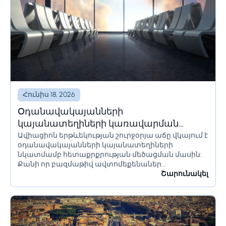
Հունիս 18, 2026
Օդանավակայանների
կայանատեղիների կառավարման
Ավիացիոն երթևեկության շուրջօրյա աճը վկայում է
լուծումներ և համակարգեր
օդանավակայանների կայանատեղիների
նկատմամբ հետաքրքրության մեծացման մասին:
Քանի որ բազմաթիվ ավտոմեքենաներ
օդանավակայանի տարածքում մնում են երկար
Շարունակել
ժամանակ՝ օրեր կամ նույնիսկ շաբաթներ,
հողատարածքի սահմանափակումները պետք է
ճիշտ հաշվարկվեն՝ անցանկալի հետևանքներից
խուսափելու համար:...