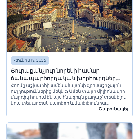
Հունիս 18, 2026
Յուրաքանչյուր նորեկի համար
ճանապարհորդական խորհուրդներ,
Հռոմը աշխարհի ամենահայտնի զբոսաշրջային
որոնք պետք է իմանա Հռոմ գնալուց
ուղղություններից մեկն է։ Ամեն տարի միլիոնավոր
առաջ
մարդիկ հոսում են այս հնագույն քաղաք՝ տեսնելու
նրա տեսարժան վայրերը և վայելելու նրա
մշակույթը։ Եթե մոտ ժամանակներս պլանավորում
Շարունակել
եք այցելել Հռոմ, կան մի քանի բաներ, որոնք...