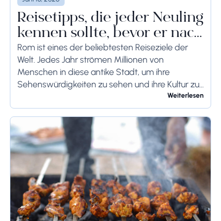
Reisetipps, die jeder Neuling
kennen sollte, bevor er nach
Rom reist
Rom ist eines der beliebtesten Reiseziele der
Welt. Jedes Jahr strömen Millionen von
Menschen in diese antike Stadt, um ihre
Sehenswürdigkeiten zu sehen und ihre Kultur zu
genießen. Wenn Sie demnächst einen Besuch in
Weiterlesen
Rom planen,...