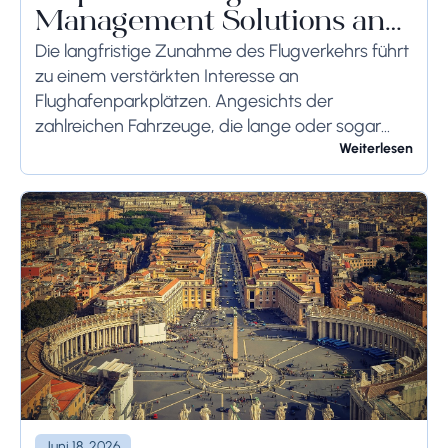
Management Solutions and
Systems
Die langfristige Zunahme des Flugverkehrs führt
zu einem verstärkten Interesse an
Flughafenparkplätzen. Angesichts der
zahlreichen Fahrzeuge, die lange oder sogar
wochenlang auf dem Flughafengelände
Weiterlesen
verbleiben, sollten die bodenseitigen
Begrenzungen angemessen berücksichtigt
werden, um schwerwiegende Folgen zu...
Juni 18, 2026