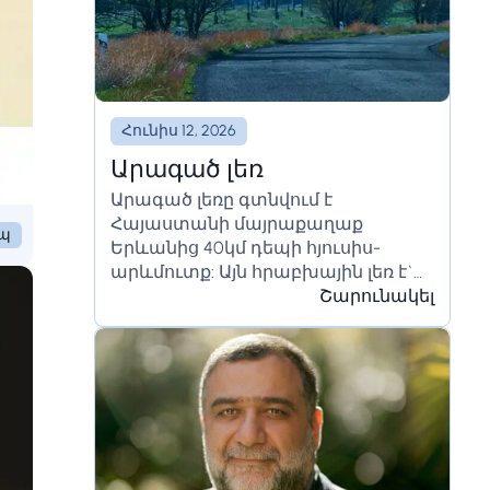
Հունիս 12, 2026
Արագած լեռ
Արագած լեռը գտնվում է
Հայաստանի մայրաքաղաք
եպ
Երևանից 40կմ դեպի հյուսիս-
արևմուտք: Այն հրաբխային լեռ է`
հսկայական խառնարանով և
Շարունակել
բազմաթիվ կոներով, որոնք
անցյալում պարբերաբար
արտավիժել են...