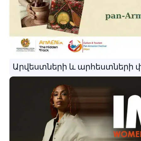
Արվեստների և արհեստների