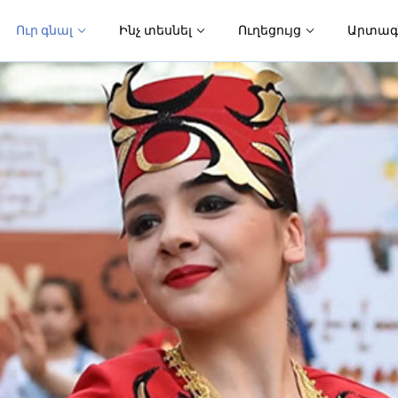
Ուր գնալ
Ինչ տեսնել
Ուղեցույց
Արտագ