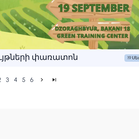
ույթների փառատոն
19 Ս
2
3
4
5
6