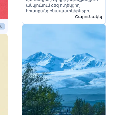
անկյունում ձեզ ուղեկցող
հիասքանչ բնապատկերները
լավագույնս արտացոլում են մեր
Շարունակել
պետության հարուստ
եպ
պատմությունն ու բնության
առանձնահատկությունները։ Եթե
այցելեք...