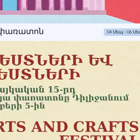
ն փառատոն
04 Սեպ - 06 Ս