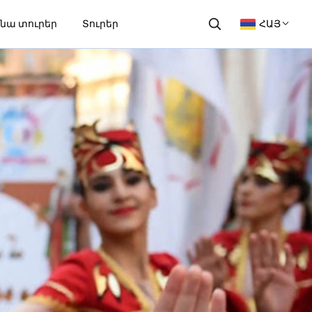
նա տուրեր
Տուրեր
ՀԱՅ