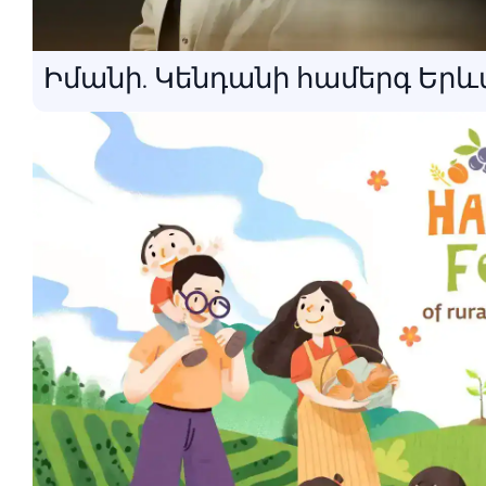
Իմանի. Կենդանի համերգ Երև