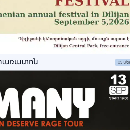
 փառատոն
05 Ս