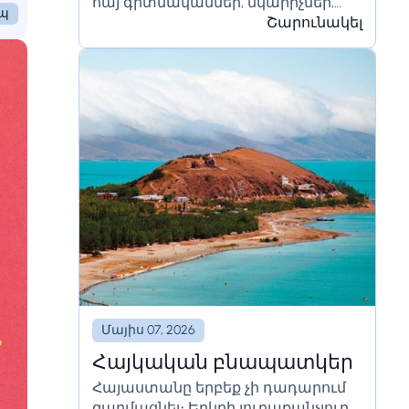
հայ գիտնականներ, նկարիչներ,
եպ
ինչու չէ նաև տաղանդավոր
Շարունակել
զորավարներ և, իհարկե,
երաժիշտներ։ Ժամանակակից
հայ...
Մայիս 07, 2026
Հայկական բնապատկեր
Հայաստանը երբեք չի դադարում
զարմացնել։ Երկրի յուրաքանչյուր