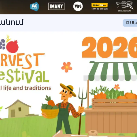
անում
13 Ս