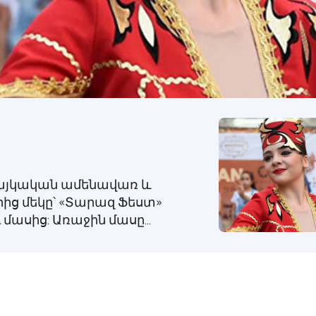
հայկական ամենավառ և
ից մեկը՝ «Տարազ Ֆեստ»
 մասից: Առաջին մասը