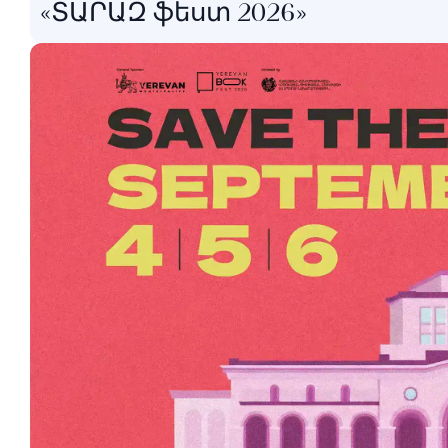
«ՏԱՐԱԶ ֆեստ 2026»