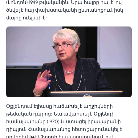
(Լոնդոն) 1949 թվականին։ Նրա հայրը հայ է, ով
ծնվել է հայ փախստականի ընտանիքում, իսկ
մայրը ուելսցի է։
Օքլենդում Էլիասը հաճախել է աղջիկների
թեմական դպրոց։ Նա ավարտել է Օքլենդի
համալսարանը (1970) և ստացել իրավաբանի
դիպլոմ։ Համալսարանից հետո շարունակել է
սովորել Սթենֆորդի համալսարանում, իսկ