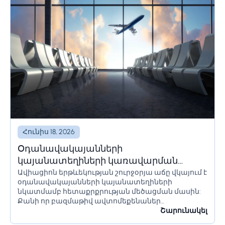
Հունիս 18, 2026
Օդանավակայանների
կայանատեղիների կառավարման
Ավիացիոն երթևեկության շուրջօրյա աճը վկայում է
լուծումներ և համակարգեր
օդանավակայանների կայանատեղիների
նկատմամբ հետաքրքրության մեծացման մասին:
Քանի որ բազմաթիվ ավտոմեքենաներ
օդանավակայանի տարածքում մնում են երկար
Շարունակել
ժամանակ՝ օրեր կամ նույնիսկ շաբաթներ,