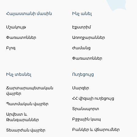
Հայաստանի մասին
Ինչ անել
Մշակույթ
Էքստրիմ
Փառատոններ
Առողջարաններ
Բլոգ
Ժամանց
Փառատոններ
Ինչ տեսնել
Ուղեցույց
Ճարտարապետական
Մարզեր
վայրեր
ՀՀ վիզայի ուղեցույց
Պատմական վայրեր
Տրանսպորտ
Արվեստ և
Բջջային կապ
Թանգարաններ
Բանկեր և վճարումներ
Տեսարժան վայրեր