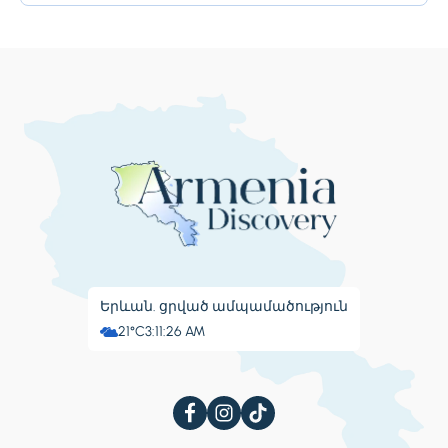
բան։ Բանգալորը հայտնի է իր գեղեցիկ...
Երևան. ցրված ամպամածություն
21°C
3:11:26 AM