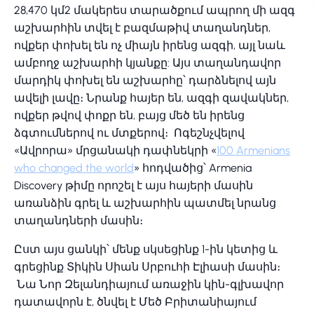
28,470 կմ2 մակերես տարածքում ապրող մի ազգ
աշխարհին տվել է բազմաթիվ տաղանդներ,
ովքեր փոխել են ոչ միայն իրենց ազգի, այլ նաև
ամբողջ աշխարհի կյանքը: Այս տաղանդավոր
մարդիկ փոխել են աշխարհը՝ դարձնելով այն
ավելի լավը։ Նրանք հայեր են, ազգի զավակներ,
ովքեր թվով փոքր են, բայց մեծ են իրենց
ձգտումներով ու մտքերով։ Ոգեշնչվելով
«Ավրորա» մրցանակի դափնեկրի «
100 Armenians
who changed the world
» հոդվածից՝ Armenia
Discovery թիմը որոշել է այս հայերի մասին
առանձին գրել և աշխարհին պատմել նրանց
տաղանդների մասին։
Ըստ այս ցանկի՝ մենք սկսեցինք 1-ին կետից և
գրեցինք Տիկին Սիան Սրբուհի Էլիասի մասին։
Նա Նոր Զելանդիայում առաջին կին-գլխավոր
դատավորն է, ծնվել է Մեծ Բրիտանիայում