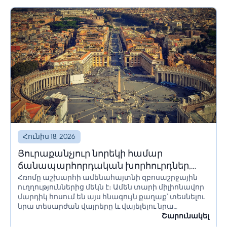
հողատարածքի սահմանափակումները պետք է
ճիշտ հաշվարկվեն՝ անցանկալի հետևանքներից
խուսափելու համար:...
Հունիս 18, 2026
Յուրաքանչյուր նորեկի համար
ճանապարհորդական խորհուրդներ,
Հռոմը աշխարհի ամենահայտնի զբոսաշրջային
որոնք պետք է իմանա Հռոմ գնալուց
ուղղություններից մեկն է։ Ամեն տարի միլիոնավոր
առաջ
մարդիկ հոսում են այս հնագույն քաղաք՝ տեսնելու
նրա տեսարժան վայրերը և վայելելու նրա
մշակույթը։ Եթե մոտ ժամանակներս պլանավորում
Շարունակել
եք այցելել Հռոմ, կան մի քանի բաներ, որոնք...