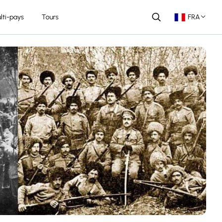
lti-pays
Tours
FRA