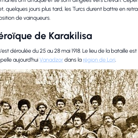
ttomanes ont attaqué et se sont dirigées vers Erevan. Cep
et, quelques jours plus tard, les Turcs durent battre en retrai
sition de vainqueurs.
éroïque de Karakilisa
s'est déroulée du 25 au 28 mai 1918. Le lieu de la bataille est l
'appelle aujourd'hui
Vanadzor
dans la
région de Lori
.