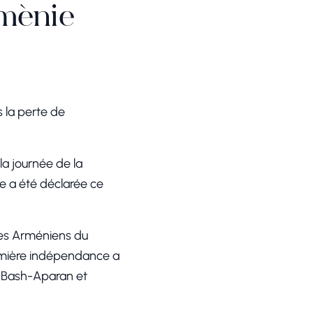
rménie
 la perte de
la journée de la
e a été déclarée ce
les Arméniens du
emière indépendance a
, Bash-Aparan et