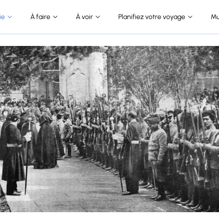
ie
À faire
À voir
Planifiez votre voyage
Mu