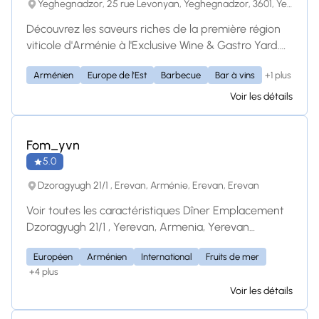
Yeghegnadzor, 25 rue Levonyan, Yeghegnadzor, 3601, Yeghegnadzor
sommes ouverts tous les jours de 12 h à minuit.
Découvrez les saveurs riches de la première région
viticole d'Arménie à l'Exclusive Wine & Gastro Yard.
Situé à Yeghegnadzor, ce lieu de restauration et
+1 plus
Arménien
Europe de l'Est
Barbecue
Bar à vins
maison d'hôtes unique en son genre propose une
carte des vins locaux soigneusement sélectionnés,
Voir les détails
des dégustations immersives et une interprétation
moderne de la gastronomie arménienne
traditionnelle.
Fom_yvn
5.0
Dzoragyugh 21/1 , Erevan, Arménie, Erevan, Erevan
Voir toutes les caractéristiques Dîner Emplacement
Dzoragyugh 21/1 , Yerevan, Armenia, Yerevan
Armenia Menu Afficher le menu complet
Européen
Arménien
International
Fruits de mer
Նախուտեստներ / Закуски Թարմ
+4 plus
բանջարեղենով պլատո / Свежие овощи AMD
Voir les détails
3,200.00 Բրուսկետա Բուրատա / Буррата
Брускета AMD 4,200.00 Լոսոս Գրավլաքս