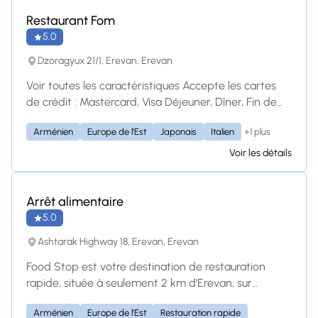
Բորոդինյան հացով / Лосось Гравлакс в
Restaurant Fom
Бородинском хлебе AMD 6,700.00 Եփած մսով
5.0
/ Ери с ягодами
Dzoragyux 21/1, Erevan, Erevan
Voir toutes les caractéristiques Accepte les cartes
de crédit : Mastercard, Visa Déjeuner, Dîner, Fin de
soirée, Boissons Style familial, Service à table
+1 plus
Arménien
Europe de l'Est
Japonais
Italien
Emplacement Dzoragyux 21/1, Yerevan Armenia
Parking disponible, Parking dans la rue Est-ce un
Voir les détails
restaurant grec ? Oui Non Incertain Sauvegarder ce
restaurant
Arrêt alimentaire
5.0
Ashtarak Highway 18, Erevan, Erevan
Food Stop est votre destination de restauration
rapide, située à seulement 2 km d'Erevan, sur
l'autoroute Ashtarak 18. Nous sommes spécialisés
Arménien
Europe de l'Est
Restauration rapide
dans le shawarma savoureux, le barbecue juteux, les