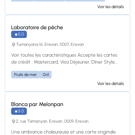
brochettes fraîches et une variété de délicieuses
Voir les détails
options de restauration rapide à base d'ingrédients
locaux de qualité. Que vous mangiez sur place, que
vous preniez un plat à emporter ou que vous
Laboratoire de pêche
commandiez une livraison, Food Stop vous propose
5.0
des repas satisfaisants avec un service rapide et un
Tumanyana 16, Erevan, 0007, Erevan
goût prononcé. Parfait pour les voyageurs, les locaux
et les amateurs de cuisine en déplacement !
Voir toutes les caractéristiques Accepte les cartes
de crédit : Mastercard, Visa Déjeuner, Dîner Style
familial, Plats à emporter Emplacement Tumanyana
Fruits de mer
Gril
16, Yerevan 0007 Armenia Street Parking Ce
restaurant sert-il principalement une cuisine saine ?
Voir les détails
Oui Non Incertain Sauvegarder ce restaurant
Blanca par Melonpan
5.0
2, rue Tamanyan, Erevan, 0009, Erevan
Une ambiance chaleureuse et une carte originale