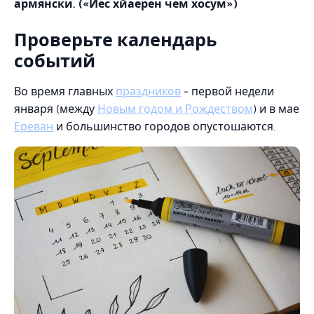
армянски. («Йес хйаерен чем хосум»)
Проверьте календарь
событий
Во время главных
праздников
- первой недели
января (между
Новым годом и Рождеством
) и в мае
Ереван
и большинство городов опустошаются.