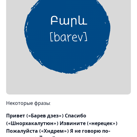
Некоторые фразы:
Привет («Барев дзез») Спасибо
(«Шнорхакалутюн») Извините («нерецек»)
Пожалуйста («Хндрем») Я не говорю по-