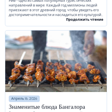
прежде чем отправиться в Рим
Рим - одно из самых популярных туристических
направлений в мире. Каждый год миллионы людей
приезжают в этот древний город, чтобы увидеть его
достопримечательности и насладиться его культурой.
Если вы планируете посетить Рим в ближайшее
Продолжить чтение
время, есть...
Апрель 16, 2026
Знаменитые блюда Бангалора