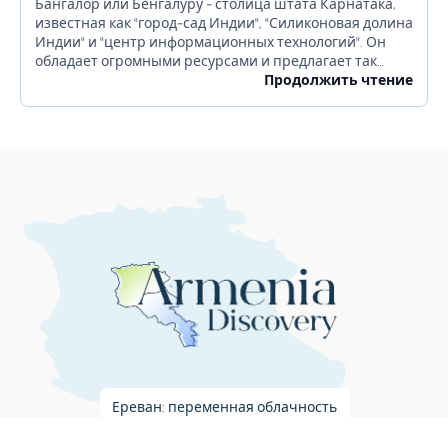
Бангалор или Бенгалуру - столица штата Карнатака,
известная как "город-сад Индии", "Силиконовая долина
Индии" и "центр информационных технологий". Он
обладает огромными ресурсами и предлагает так
много для своих жителей. Бангалор славится
Продолжить чтение
красивыми садами, ночной жизнью, религиозными...
Ереван: переменная облачность
23°C
6:57:04 PM