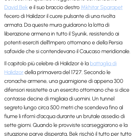
David Bek
e il suo braccio destro
Mkhitar Sparapet
fecero di Halidzor il cuore pulsante di una rivolta
armata. Da queste mura guidarono la lotta di
liberazione armena in tutto il Syunik, resistendo ai
potenti eserciti dell'Impero ottomano e della Persia
safavide che si contendevano il Caucaso meridionale.
Il capitolo più celebre di Halidzor è la
battaglia di
Halidzor
della primavera del 1727. Secondo le
cronache armene, una guarnigione di appena 300
difensori resistette a un esercito ottomano che si dice
contasse decine di migliaia di uomini. Un tunnel
segreto lungo circa 500 metri che scendeva fino al
fiume li rifornì d'acqua durante un brutale assedio di
sette giorni. Quando le provviste scarseggiarono e la
situazione parve disperata, Bek rischiò il tutto per tutto