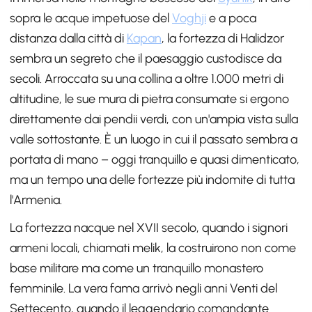
sopra le acque impetuose del
Voghji
e a poca
distanza dalla città di
Kapan
, la fortezza di Halidzor
sembra un segreto che il paesaggio custodisce da
secoli. Arroccata su una collina a oltre 1.000 metri di
altitudine, le sue mura di pietra consumate si ergono
direttamente dai pendii verdi, con un'ampia vista sulla
valle sottostante. È un luogo in cui il passato sembra a
portata di mano – oggi tranquillo e quasi dimenticato,
ma un tempo una delle fortezze più indomite di tutta
l'Armenia.
La fortezza nacque nel XVII secolo, quando i signori
armeni locali, chiamati melik, la costruirono non come
base militare ma come un tranquillo monastero
femminile. La vera fama arrivò negli anni Venti del
Settecento, quando il leggendario comandante