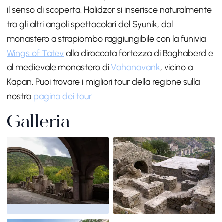
il senso di scoperta. Halidzor si inserisce naturalmente
tra gli altri angoli spettacolari del Syunik, dal
monastero a strapiombo raggiungibile con la funivia
Wings of Tatev
alla diroccata fortezza di Baghaberd e
al medievale monastero di
Vahanavank
, vicino a
Kapan. Puoi trovare i migliori tour della regione sulla
nostra
pagina dei tour
.
Galleria