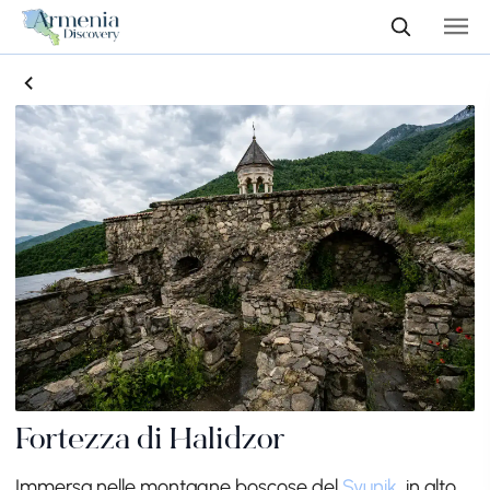
Fortezza di Halidzor
Immersa nelle montagne boscose del
Syunik
, in alto