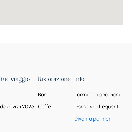
Cappella della
Kamakatar
Continua a leggere
l tuo viaggio
Ristorazione
Info
Bar
Termini e condizioni
a ai visti 2026
Caffè
Domande frequenti
Diventa partner
Chiesa di San Nicola,