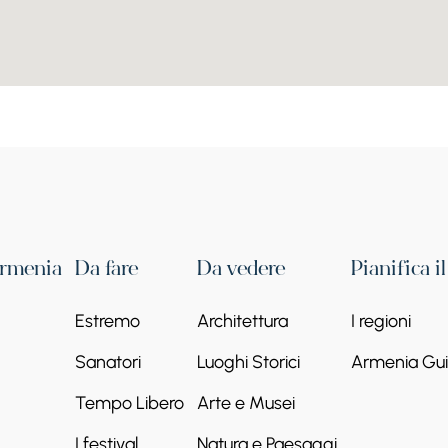
Armenia
Da fare
Da vedere
Pianifica i
Estremo
Architettura
I regioni
Sanatori
Luoghi Storici
Armenia Guid
Tempo Libero
Arte e Musei
I festival
Natura e Paesaggi