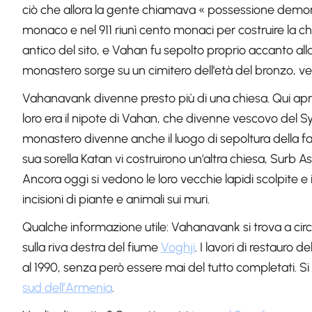
ciò che allora la gente chiamava « possessione demoniac
monaco e nel 911 riunì cento monaci per costruire la chie
antico del sito, e Vahan fu sepolto proprio accanto alla 
monastero sorge su un cimitero dell'età del bronzo, vec
Vahanavank divenne presto più di una chiesa. Qui aprì
loro era il nipote di Vahan, che divenne vescovo del Sy
monastero divenne anche il luogo di sepoltura della fa
sua sorella Katan vi costruirono un'altra chiesa, Surb 
Ancora oggi si vedono le loro vecchie lapidi scolpite e
incisioni di piante e animali sui muri.
Qualche informazione utile: Vahanavank si trova a cir
sulla riva destra del fiume
Voghji
. I lavori di restauro
al 1990, senza però essere mai del tutto completati. S
sud dell’Armenia
.