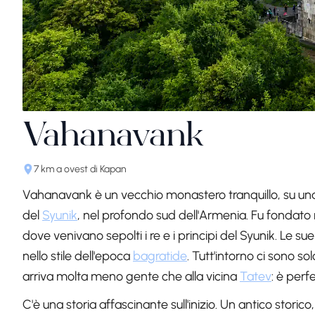
Vahanavank
7 km a ovest di Kapan
Vahanavank è un vecchio monastero tranquillo, su una
del
Syunik
, nel profondo sud dell'Armenia. Fu fondato 
dove venivano sepolti i re e i principi del Syunik. Le sue 
nello stile dell'epoca
bagratide
. Tutt'intorno ci sono s
arriva molta meno gente che alla vicina
Tatev
: è perfe
C'è una storia affascinante sull'inizio. Un antico storic