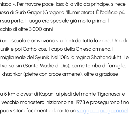
a ». Per trovare pace, lasciò la vita da principe, si fece
sa di Surb Grigor (Gregorio l'Illuminatore). È l'edificio più
sua porta. Il luogo era speciale già molto prima: il
chio di oltre 3.000 anni.
 una scuola e arrivavano studenti da tutta la zona. Uno di
unik e poi Catholicos, il capo della Chiesa armena. Il
miglia reale del Syunik. Nel 1086 la regina Shahandukht II e
Astvatsatsin (Santa Madre di Dio), come tomba di famiglia.
 i khachkar (pietre con croce armene), oltre a graziose
ca 5 km a ovest di Kapan, ai piedi del monte Tigranasar e
 del vecchio monastero iniziarono nel 1978 e proseguirono fino
i può visitare facilmente durante un
viaggio di più giorni nel