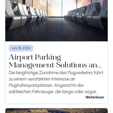
Juni 18, 2026
Airport Parking
Management Solutions and
Systems
Die langfristige Zunahme des Flugverkehrs führt
zu einem verstärkten Interesse an
Flughafenparkplätzen. Angesichts der
zahlreichen Fahrzeuge, die lange oder sogar
wochenlang auf dem Flughafengelände
Weiterlesen
verbleiben, sollten die bodenseitigen
Begrenzungen angemessen berücksichtigt