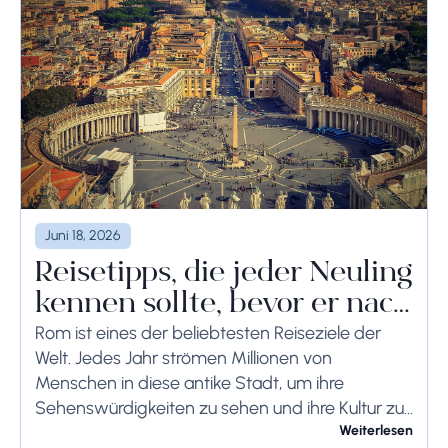
werden, um schwerwiegende Folgen zu...
Juni 18, 2026
Reisetipps, die jeder Neuling
kennen sollte, bevor er nach
Rom reist
Rom ist eines der beliebtesten Reiseziele der
Welt. Jedes Jahr strömen Millionen von
Menschen in diese antike Stadt, um ihre
Sehenswürdigkeiten zu sehen und ihre Kultur zu
genießen. Wenn Sie demnächst einen Besuch in
Weiterlesen