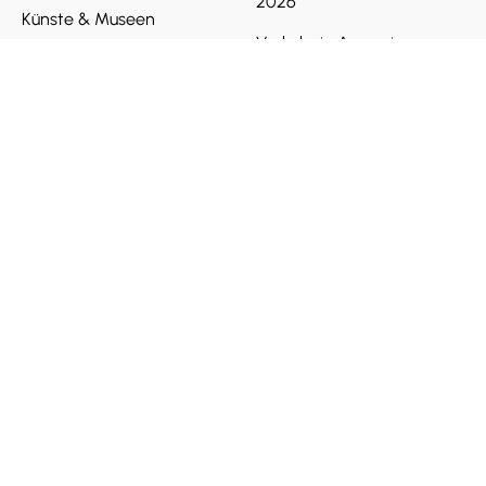
2026
Künste & Museen
Verkehr in Armenien
Natur & Landschaften
Lokale SIM-Karte
Banken und
Zahlungsverkehr
Soziale Normen
Essen & Trinken
Infos
Bar
Bedingungen und
Richtlinien
Cafe
Häufig gestellte Fragen
Partner werden