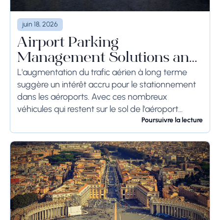
juin 18, 2026
Airport Parking
Management Solutions and
Systems
L'augmentation du trafic aérien à long terme
suggère un intérêt accru pour le stationnement
dans les aéroports. Avec ces nombreux
véhicules qui restent sur le sol de l'aéroport
pendant une longue période, voire des
Poursuivre la lecture
semaines, les...