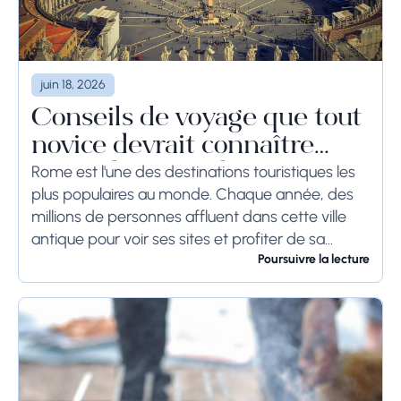
juin 18, 2026
Conseils de voyage que tout
novice devrait connaître
avant de se rendre à Rome
Rome est l'une des destinations touristiques les
plus populaires au monde. Chaque année, des
millions de personnes affluent dans cette ville
antique pour voir ses sites et profiter de sa
culture. Si vous prévoyez de visiter...
Poursuivre la lecture