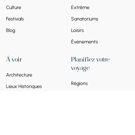
Culture
Extrême
Festivals
Sanatoriums
Blog
Loisirs
Événements
À voir
Planifiez votre
voyage
Architecture
Régions
Lieux Historiques
Guide des visas pour
Arts & Musées
l'Arménie 2026
Nature & Paysages
Transport en Arménie
Carte SIM locale