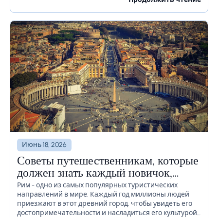
времени или даже недель, необходимо должным
образом продумать, как избежать...
Июнь 18, 2026
Советы путешественникам, которые
должен знать каждый новичок,
прежде чем отправиться в Рим
Рим - одно из самых популярных туристических
направлений в мире. Каждый год миллионы людей
приезжают в этот древний город, чтобы увидеть его
достопримечательности и насладиться его культурой.