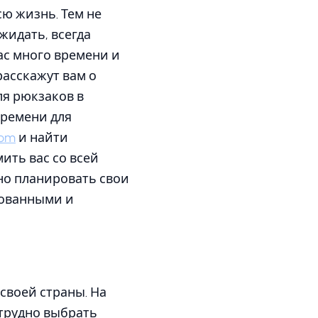
ю жизнь. Тем не
жидать, всегда
ас много времени и
расскажут вам о
для рюкзаков в
времени для
com
и найти
ить вас со всей
но планировать свои
зованными и
своей страны. На
 трудно выбрать