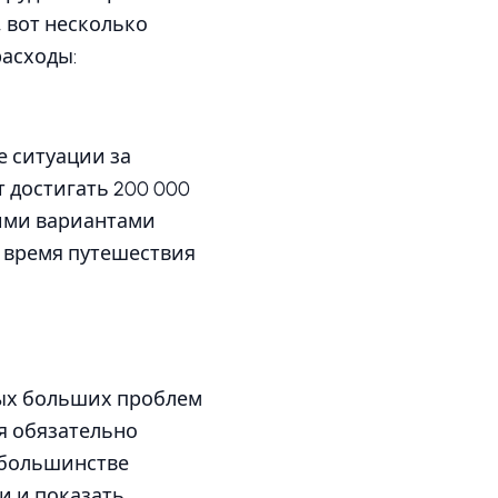
 вот несколько
расходы:
 ситуации за
т достигать 200 000
кими вариантами
о время путешествия
мых больших проблем
ия обязательно
В большинстве
ки и показать