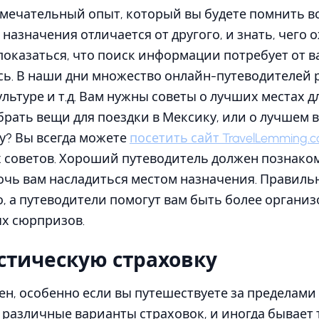
амечательный опыт, который вы будете помнить вс
назначения отличается от другого, и знать, чего о
показаться, что поиск информации потребует от в
сь. В наши дни множество онлайн-путеводителей 
культуре и т.д. Вам нужны советы о лучших местах 
собрать вещи для поездки в Мексику, или о лучшем 
у? Вы всегда можете
посетить сайт TravelLemming.
советов. Хороший путеводитель должен познаком
чь вам насладиться местом назначения. Правиль
, а путеводители помогут вам быть более органи
х сюрпризов.
стическую страховку
ен, особенно если вы путешествуете за пределами 
различные варианты страховок, и иногда бывает