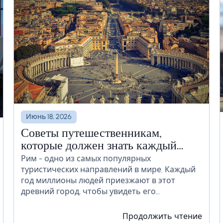
Июнь 18, 2026
Советы путешественникам,
которые должен знать каждый
новичок, прежде чем отправиться
Рим - одно из самых популярных
туристических направлений в мире. Каждый
в Рим
год миллионы людей приезжают в этот
древний город, чтобы увидеть его
достопримечательности и насладиться его
культурой. Если вы планируете посетить Рим
Продолжить чтение