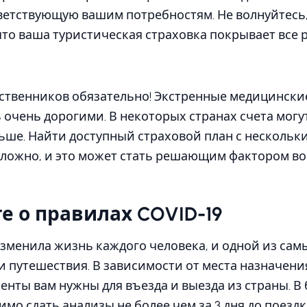
ветствующую вашим потребностям. Не волнуйтесь,
 что ваша туристическая страховка покрывает все 
ственников обязательно! Экстренные медицинские
 очень дорогими. В некоторых странах счета могу
льше. Найти доступный страховой план с несколь
сложно, и это может стать решающим фактором в
е о правилах COVID-19
зменила жизнь каждого человека, и одной из са
ли путешествия. В зависимости от места назначен
менты вам нужны для въезда и выезда из страны. 
имо сдать анализы не более чем за 3 дня до поезд