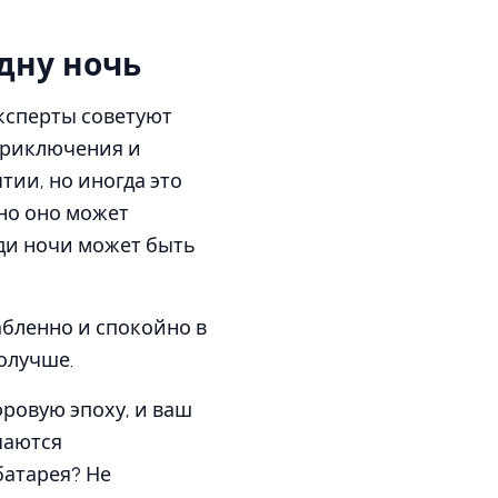
дну ночь
эксперты советуют
приключения и
тии, но иногда это
 но оно может
еди ночи может быть
абленно и спокойно в
олучше.
фровую эпоху, и ваш
чаются
батарея? Не