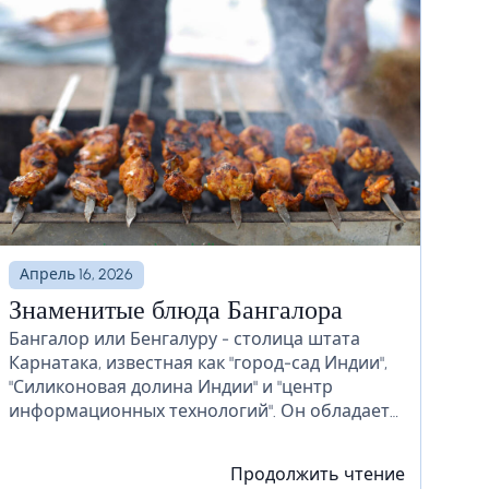
Апрель 16, 2026
Знаменитые блюда Бангалора
Бангалор или Бенгалуру - столица штата
Карнатака, известная как "город-сад Индии",
"Силиконовая долина Индии" и "центр
информационных технологий". Он обладает
огромными ресурсами и предлагает так
много для своих жителей. Бангалор славится
Продолжить чтение
красивыми садами, ночной жизнью,