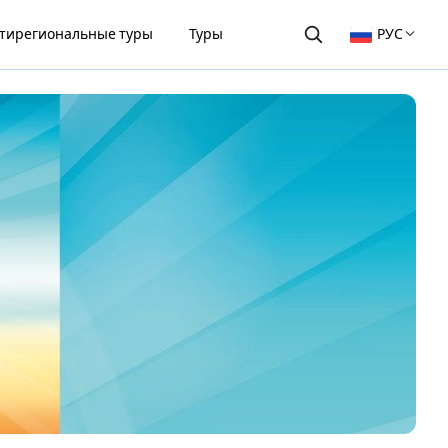
тирегиональные туры
Туры
РУС