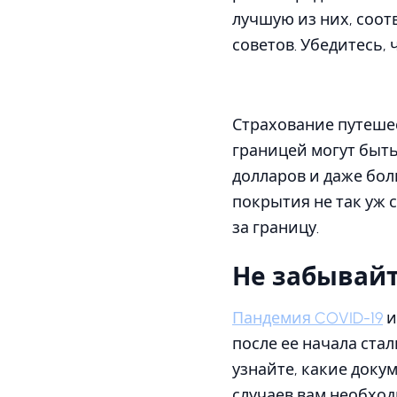
лучшую из них, соот
советов. Убедитесь,
Страхование путеше
границей могут быть
долларов и даже бо
покрытия не так уж 
за границу.
Не забывайт
Пандемия COVID-19
и
после ее начала ста
узнайте, какие доку
случаев вам необход