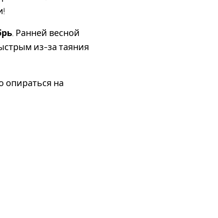
и!
брь
. Ранней весной
ыстрым из-за таяния
о опираться на