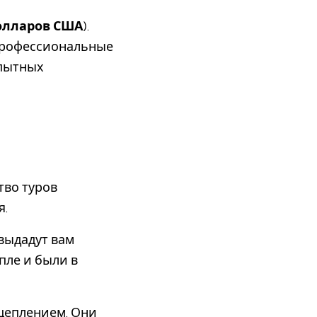
долларов США
).
 профессиональные
опытных
тво туров
я.
выдадут вам
пле и были в
цеплением. Они