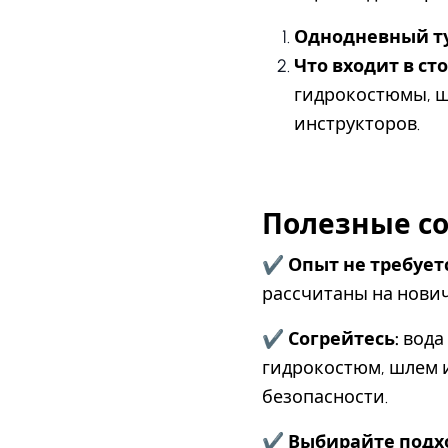
Однодневный ту
Что входит в ст
гидрокостюмы, ш
инструкторов.
Полезные со
✔
Опыт не требуетс
рассчитаны на нович
✔
Согрейтесь:
вода
гидрокостюм, шлем и
безопасности.
✔
Выбирайте подх