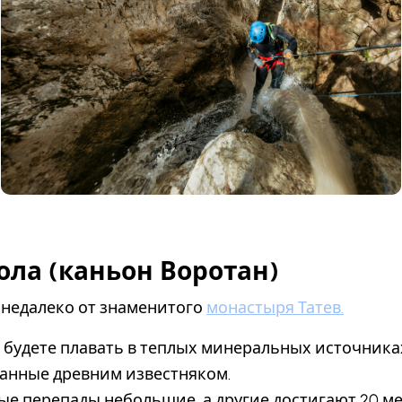
вола (каньон Воротан)
 недалеко от знаменитого
монастыря Татев.
 будете плавать в теплых минеральных источника
анные древним известняком.
е перепады небольшие, а другие достигают 20 ме