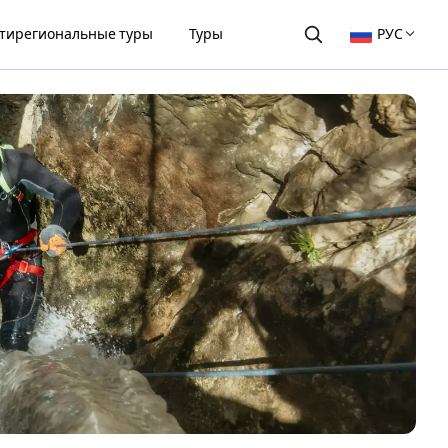
тирегиональные туры
Туры
РУС