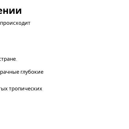
ении
и происходит
стране.
зрачные глубокие
ытых тропических