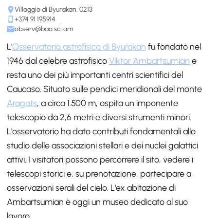
Villaggio di Byurakan, 0213
+374 91 195914
observ@bao.sci.am
L'
Osservatorio astrofisico di Byurakan
fu fondato nel
1946 dal celebre astrofisico
Viktor Ambartsumian
e
resta uno dei più importanti centri scientifici del
Caucaso. Situato sulle pendici meridionali del monte
Aragats
, a circa 1.500 m, ospita un imponente
telescopio da 2,6 metri e diversi strumenti minori.
L'osservatorio ha dato contributi fondamentali allo
studio delle associazioni stellari e dei nuclei galattici
attivi. I visitatori possono percorrere il sito, vedere i
telescopi storici e, su prenotazione, partecipare a
osservazioni serali del cielo. L'ex abitazione di
Ambartsumian è oggi un museo dedicato al suo
lavoro.