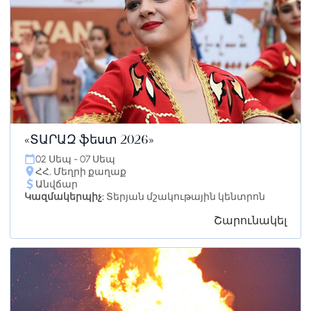
«ՏԱՐԱԶ ֆեստ 2026»
02 Սեպ - 07 Սեպ
ՀՀ, Մեղրի քաղաք
Անվճար
Կազմակերպիչ:
Տերյան մշակութային կենտրոն
Շարունակել