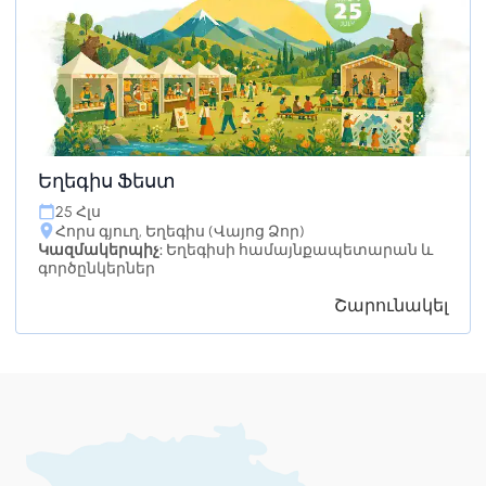
Եղեգիս Ֆեստ
25 Հլս
Հորս գյուղ, Եղեգիս (Վայոց Ձոր)
Կազմակերպիչ:
Եղեգիսի համայնքապետարան և
գործընկերներ
Շարունակել