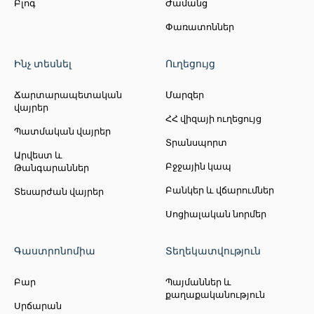
Բլոգ
Ժամանց
Փառատոններ
Ինչ տեսնել
Ուղեցույց
Ճարտարապետական
Մարզեր
վայրեր
ՀՀ վիզայի ուղեցույց
Պատմական վայրեր
Տրանսպորտ
Արվեստ և
Բջջային կապ
Թանգարաններ
Բանկեր և վճարումներ
Տեսարժան վայրեր
Սոցիալական նորմեր
Գաստրոնոմիա
Տեղեկատվություն
Բար
Պայմաններ և
քաղաքականություն
Սրճարան