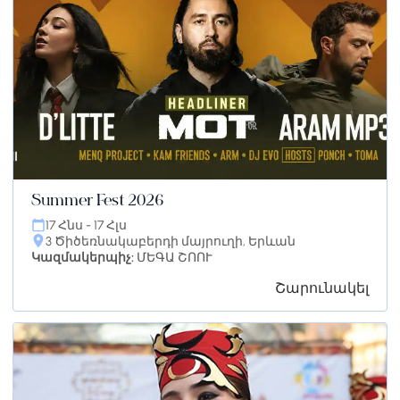
Summer Fest 2026
17 Հնս - 17 Հլս
3 Ծիծեռնակաբերդի մայրուղի, Երևան
Կազմակերպիչ:
ՄԵԳԱ ՇՈՈՒ
Շարունակել