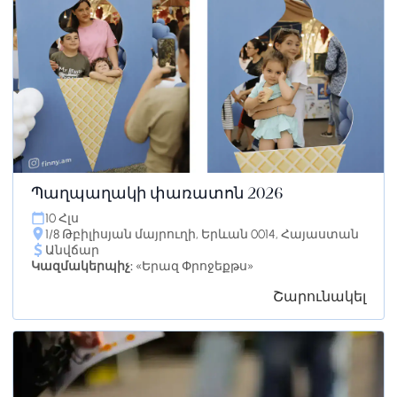
Պաղպաղակի փառատոն 2026
10 Հլս
1/8 Թբիլիսյան մայրուղի, Երևան 0014, Հայաստան
Անվճար
Կազմակերպիչ:
«Երազ Փրոջեքթս»
Շարունակել