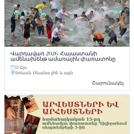
Վարդավառ 2026. Հայաստանի
ամենախենթ ամառային փառատոնը
12 Հլս
Երևան, Սևանա լիճ, և այլն
Շարունակել