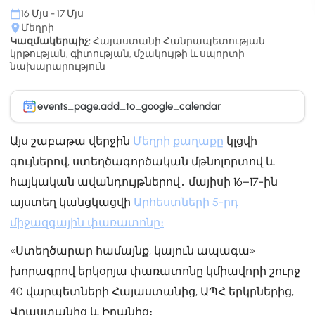
16 Մյս - 17 Մյս
Մեղրի
Կազմակերպիչ:
Հայաստանի Հանրապետության
կրթության, գիտության, մշակույթի և սպորտի
նախարարություն
events_page.add_to_google_calendar
31
Այս շաբաթա վերջին
Մեղրի քաղաքը
կլցվի
գույներով, ստեղծագործական մթնոլորտով և
հայկական ավանդույթներով․ մայիսի 16–17-ին
այստեղ կանցկացվի
Արհեստների 5-րդ
միջազգային փառատոնը։
«Ստեղծարար համայնք, կայուն ապագա»
խորագրով երկօրյա փառատոնը կմիավորի շուրջ
40 վարպետների Հայաստանից, ԱՊՀ երկրներից,
Վրաստանից և Իրանից։